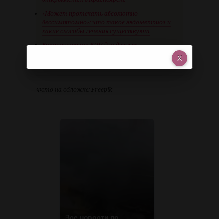
«Может протекать абсолютно
бессимптомно»: что такое эндометриоз и
какие способы лечения существуют
Вакцинацию от ВПЧ для девочек
профинансируют в Красноярском крае
Фото на обложке: Freepik
Все новости по