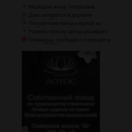
Молодую жену Петросяна
поздравляют с беременностью
Дом загорелся в деревне
Тверской области
Пятилетний малыш выпал из
окна 16-го этажа в Казани
Размер пенсии звезд шокирует
их поклонников: Одни артисты
Очевидцы сообщают о пожаре в
получают 19 тыс. руб, а другие в 3
корпусе ТГСХА
раза больше