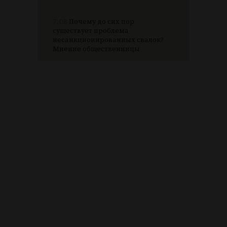
7.08
Почему до сих пор
существует проблема
несанкционированных свалок?
Мнение общественницы