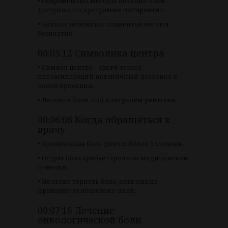
• Современные методы лечения боли
доступны по программе госгарантии.
• Больше половины пациентов лечатся
бесплатно.
00:05:12 Символика центра
• Символ центра – скотч-терьер,
напоминающий поясничный позвонок в
косой проекции.
• Лечение боли под контролем рентгена.
00:06:08 Когда обращаться к
врачу
• Хроническая боль длится более 3 месяцев.
• Острая боль требует срочной медицинской
помощи.
• Не стоит терпеть боль, если она не
проходит за несколько дней.
00:07:16 Лечение
онкологической боли