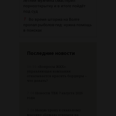
летний мужчина смастерил
порнооткрытку и в итоге пойдёт
под суд
Во время шторма на Волге
пропал рыболов-гид: нужна помощь
в поисках
Последние новости
09:36
«Вопросы ЖКХ»:
управляющая компания
отказывается красить бордюры –
что делать?
7.08
Новости ТВК 7 августа 2026
года
7.08
Новую тропу к скальному
массиву «Ермак» открыли на