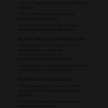
• Не всем пациентам помогают таблетки и
пластыри.
• Около 10% пациентов не получают
должного обезболивания.
• Интервенционное лечение включает
выключение определенных нервов.
00:08:12 Методы лечения боли
• В Красноярске доступны все методы
лечения боли: от когнитивно-
поведенческой терапии до
высокотехнологичных операций.
• Примеры методов: установка спинальных
стимуляторов, спинальных помп.
00:09:02 Мастер-классы
• Интенсивный курс лечения боли внизу
спины с использованием ультразвука и
рентгена.
• Лектор – Екатерина Горячева, владелец
европейского диплома.