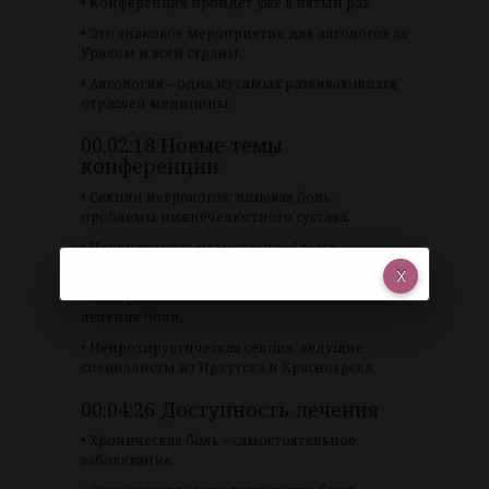
• Конференция пройдет уже в пятый раз.
• Это знаковое мероприятие для алгологов за
Уралом и всей страны.
• Алгология – одна из самых развивающихся
отраслей медицины.
00:02:18 Новые темы
конференции
• Секции неврологов: лицевая боль,
проблемы нижнечелюстного сустава.
• Паллиативная помощь: проблема
выжившего после лечения рака.
• Интервенционная помощь: новые методы
лечения боли.
• Нейрохирургическая секция: ведущие
специалисты из Иркутска и Красноярска.
00:04:26 Доступность лечения
• Хроническая боль – самостоятельное
заболевание.