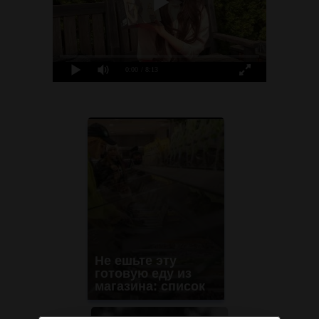
0:00
/ 8:13
Не ешьте эту
готовую еду из
магазина: список