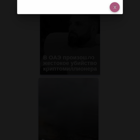
В ОАЭ произошло
жестокое убийство
криптомиллионера