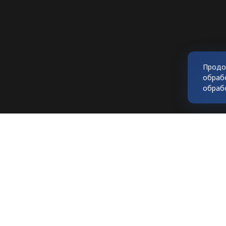
Продо
обраб
обраб