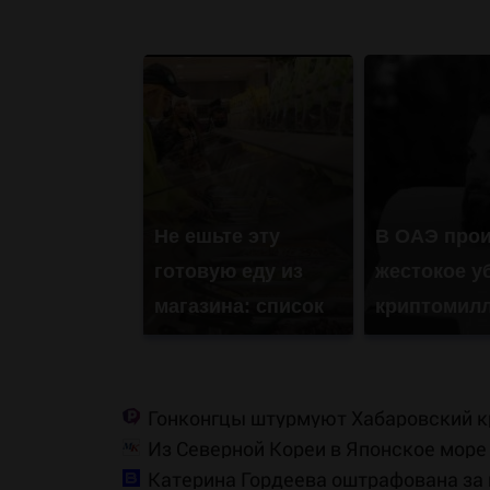
Не ешьте эту
В ОАЭ про
готовую еду из
жестокое у
магазина: список
криптомил
Гонконгцы штурмуют Хабаровский к
Из Северной Кореи в Японское мор
Катерина Гордеева оштрафована за п