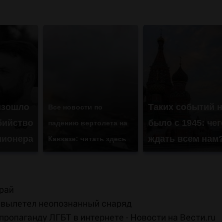
изошло
Таких событий 
Все новости по
бийство
было с 1945: чег
падению вертолета на
лионера
ждать всем нам
Кавказе: читать здесь
рай
е вылетел неопознанный снаряд
ропаганду ЛГБТ в интернете - Новости на Вести.ru