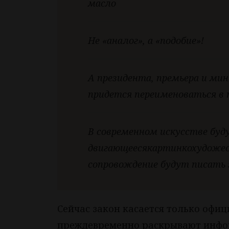
масло
Не «аналог», а «подобие»!
А президента, премьера и м
придется переименоваться в 
В современном искусстве бу
двигающеесякартинкохудожес
сопровождение будут писать
Сейчас закон касается только офи
преждевременно раскрывают инфор