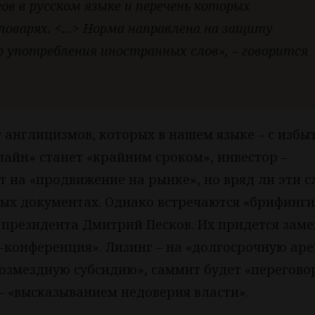
в в русском языке и перечень которых
оварях. <…> Норма направлена на защиту
о употребления иностранных слов», – говорится
т англицизмов, которых в нашем языке – с избы
лайн» станет «крайним сроком», инвестор –
 на «продвижение на рынке», но вряд ли эти с
ных документах. Однако встречаются «брифинги
 президента Дмитрий Песков. Их придется зам
-конференция». Лизинг – на «долгосрочную аре
звозмездную субсидию», саммит будет «перегов
– «высказыванием недоверия власти».