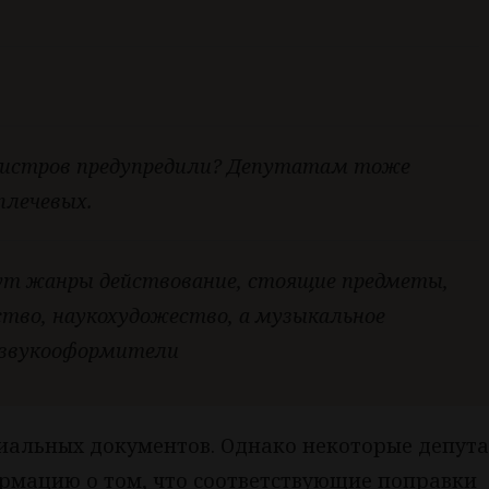
инистров предупредили? Депутатам тоже
плечевых.
дут жанры действование, стоящие предметы,
тво, наукохудожество, а музыкальное
 звукооформители
циальных документов. Однако некоторые депут
мацию о том, что соответствующие поправки