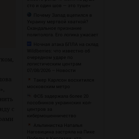
сто и один шов — это туше»
Почему Запад вцепился в
Украину мертвой хваткой?
Скандальное признание
политолога. Его логика ужасает
Ночная атака БПЛА на склад
Wildberries: что известно об
очередном ударе по
тком,
логистическим центрам
07/08/2026 – Новости
лова
Такер Карлсон восхитился
московским метро
»,
ФСБ задержала более 20
енить
пособников украинских кол-
нду с
центров за
кибермошенничество
орами
Альпинистка Наталья
Наговицина застряла на Пике
Победы в Киргизии: что