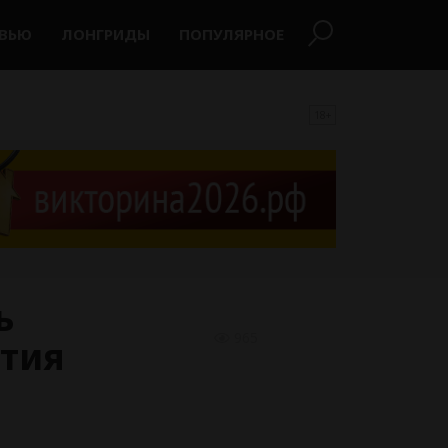
РВЬЮ
ЛОНГРИДЫ
ПОПУЛЯРНОЕ
18+
ь
965
ятия