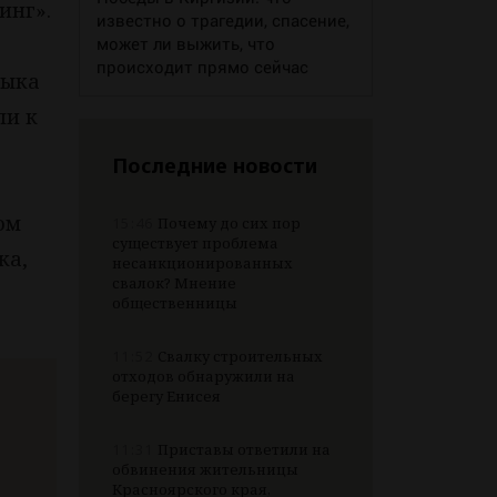
инг».
известно о трагедии, спасение,
может ли выжить, что
происходит прямо сейчас
зыка
ли к
Последние новости
ом
15:46
Почему до сих пор
существует проблема
ка,
несанкционированных
свалок? Мнение
общественницы
11:52
Свалку строительных
отходов обнаружили на
берегу Енисея
11:31
Приставы ответили на
обвинения жительницы
Красноярского края,