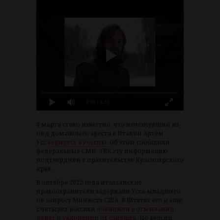
0:00
/ 6:25
4 марта стало известно, что исчезнувший из-
под домашнего ареста в Италии Артём
Усс
вернулся в Россию
. Об этом сообщили
федеральные СМИ. ТВК эту информацию
подтвердили в правительстве Красноярского
края.
В октябре 2022 года итальянские
правоохранители задержали Усса-младшего
по запросу Минюста США. В Штатах его и еще
с четырех россиян
обвинили в отмывании
денег и уклонении от санкций
. По версии