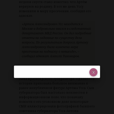
недели спустя стало известно, что Артём
вернулся на родину. В тот же день Уссу
изменили и меру пресечения, сообщил его
адвокат.
«Артем Александрович Усс находится в
Москве и добровольно явился в следственный
департамент МВД России. Он дал подробные
ответы на заданные по существу дела
вопросы. По результатам допроса Артему
Александровичу была изменена мера
пресечения на подписку о невыезде», –
сообщил адвокат Алексей Тихомиров.
Это решение косвенно указывает на то, что
российская сторона и не собиралась судить
сына красноярского губернатора. Однако эта
история приковала большое внимание к
ранее непубличной фигуре Артёма Усса. Сын
губернатора был настолько неизвестен в
информационном поле, что поначалу
новости о его уголовном деле некоторые
СМИ иллюстрировали фотографией бывшего
советника губернатора Усса Антона