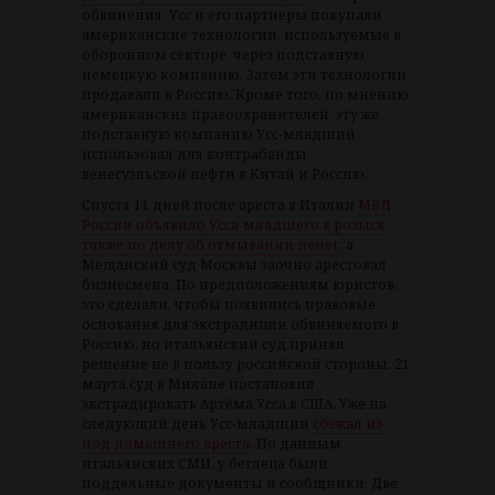
обвинения, Усс и его партнеры покупали
американские технологии, используемые в
оборонном секторе, через подставную
немецкую компанию. Затем эти технологии
продавали в Россию. Кроме того, по мнению
американских правоохранителей, эту же
подставную компанию Усс-младший
использовал для контрабанды
венесуэльской нефти в Китай и Россию.
Спустя 11 дней после ареста в Италии
МВД
России объявило Усса-младшего в розыск
также по делу об отмывании денег
, а
Мещанский суд Москвы заочно арестовал
бизнесмена. По предположениям юристов,
это сделали, чтобы появились правовые
основания для экстрадиции обвиняемого в
Россию, но итальянский суд принял
решение не в пользу российской стороны. 21
марта суд в Милане постановил
экстрадировать Артёма Усса в США. Уже на
следующий день Усс-младший
сбежал из-
под домашнего ареста
. По данным
итальянских СМИ, у беглеца были
поддельные документы и сообщники. Две