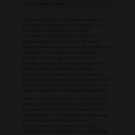
Константин Сенченко.
При этом известно, что бизнесмен жил в
основном в Москве или за границей. Его
московская квартира находится в
престижном районе Пречистенки. По
данным журналистов, Артем Усс также
является совладельцем отеля «Дон Диего» на
Сардинии. Еще у него есть квартира в
Милане. Вопрос – арестуют ли теперь
итальянские власти всю эту недвижимость –
пока остается открытым. Практика
показывает, что вероятность высокая. До
конца не определена и судьба Артёма Усса в
России. Эксперты говорят, что, скорее всего,
здесь суда над сыном губернатора не будет.
«Можно предположить, что дело вскоре и
вовсе рассосется, а сам Усс-младший будет
переквалифицирован из обвиняемого в
героя-нелегала, который выполнял важную
для Родины работу. В Евросоюзе
прекращение дела, разумеется, будет
воспринято как циничное надругательство