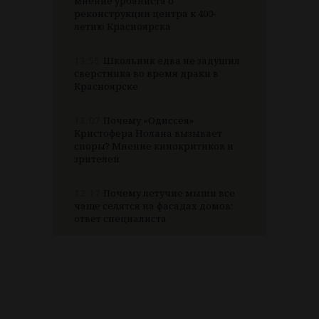
мнение урбаниста о
реконструкции центра к 400-
летию Красноярска
13:55
Школьник едва не задушил
сверстника во время драки в
Красноярске
13:07
Почему «Одиссея»
Кристофера Нолана вызывает
споры? Мнение кинокритиков и
зрителей
12:17
Почему летучие мыши все
чаще селятся на фасадах домов:
ответ специалиста