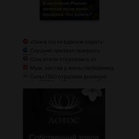
В магазинах России
ажиотаж из-за этого
продукта: что купить?
«Они в гости вдвоем ходят»:
известная журналистка
Слуцкий призвал признать
подтвердила роман Бондарчука и
"Яблоко" нежелательной
Исаковой
Спасатели отказались от
организацией
эвакуации тела Натальи
Муж, застав у жены любовника,
Наговицыной с семитысячника
поджег его машину
Силы ПВО отразили дневную
атаку БПЛА на Рязанскую область