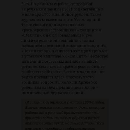
39%. По данным сервиса Руспрофайл,
выручка компании за 2021 год составила 3
миллиарда 800 миллионов рублей. Также
журналисты выяснили, что Усс-младший
тесно связан с одним из главных
красноярских застройщиков – холдингом
«СМ.Сити». Он был совладельцем уже
ликвидированной компании с таким
названием и основной компании холдинга
«Новый город», а сейчас имеет примерно 6%
в уставном капитале УК «СМ.Сити». Несмотря
на наличие серьезных активов в нашем
регионе, мало кто из красноярского бизнес-
сообщества общался с Уссом-младшим – он
редко появлялся здесь, поэтому часто
возникал вопрос: является ли Артём Усс
реальным владельцем активов или он –
номинальный держатель акций.
«Я занимаюсь бизнесом с начала 1990-х годов.
Я лично знаком со многими людьми, которые
работают в угольной промышленности, и
примерно понимаю, каким образом разрез
оказался в этих руках, но лично Артёма Усса
я не знаю», – сообщил предприниматель