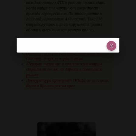
каждого пятого ДТП в регионе происходит,
когда водители нарушают очередность
проезда перекрестков. По этой причине в
2023 году произошло 470 аварий. Еще 238
аварий случилось из-за нарушений правил
обгона и выезда на встречную полосу.
Рекомендуем по теме:
П
очти 37% дорог Красноярского края не
соответствуют нормативам
«Теряют терпение и колеса»: красноярцы
страдают от ям на дорогах в Советском
районе
Прокуратура проверяет ГИБДД из-за плохих
дорог в Красноярском крае