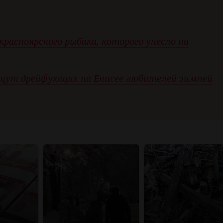
расноярского рыбака, которого унесло на
ищут дрейфующих на Енисее любителей зимней