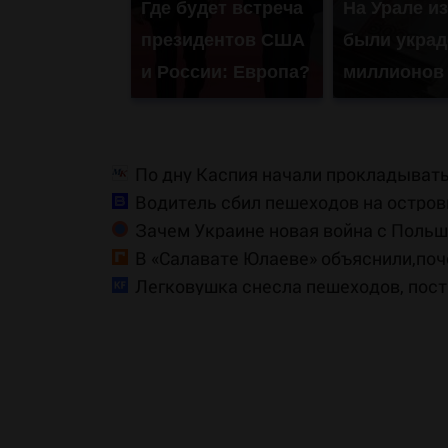
Где будет встреча
На Урале и
президентов США
были украд
и России: Европа?
миллионов
По дну Каспия начали прокладывать
Водитель сбил пешеходов на островк
Зачем Украине новая война с Поль
на Вести.ru
В «Салавате Юлаеве» объяснили,поч
Легковушка снесла пешеходов, пост
06/08/2026 – Новости