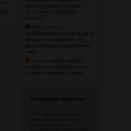
ы в
минимум восемь человек -
шие
фото с места 06/08/2026 –
Новости
Сева, который
восстанавливается после укуса
клеща, может выезжать из
дома благодаря специальному
лифту
«Ты что, падла». Уралец
столкнулся с медведями, его
реакция поражает — видео
Последние новости
16:43
«Придется менять
транспортные привычки»:
мнение урбаниста о
реконструкции центра к 400-