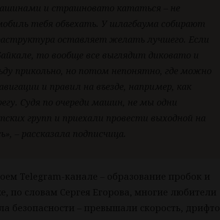
машинами и страшновато кататься – не
обиль тебя объехать. У шлагбаума собирают
нфраструктура оставляет желать лучшего. Если
Байкале, то вообще все выглядит диковато и
ьду прикольно, но потом непонятно, где можно
вигации и правил на въезде, например, как
егу. Судя по очереди машин, не мы одни
ских групп и приехали провести выходной на
ь», – рассказала подписчица.
воем Telegram-канале – образование пробок и
же, по словам Сергея Егорова, многие любители
а безопасности – превышали скорость, дрифт