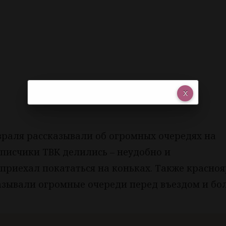
раля рассказывали об огромных очередях на
писчики ТВК делились – неудобно и
 приехал покататься на коньках. Также красно
азывали огромные очереди перед въездом и бо