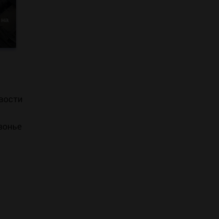
 на
овости
зонье