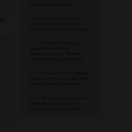
летию Красноярска
 на
13:55
Школьник едва не
задушил сверстника во
время драки в Красноярске
13:07
Почему «Одиссея»
Кристофера Нолана
вызывает споры? Мнение
кинокритиков и зрителей
12:17
Почему летучие мыши
все чаще селятся на фасадах
домов: ответ специалиста
11:34
Движение ограничат
на улице Карла Маркса
почти на полтора месяца