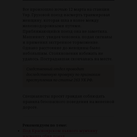
Все произошло ночью 12 марта на станции
Уяр. Грузовой поезд насмерть травмировал
женщину, которая шла в колее между
железнодорожными путями.
Приближающийся поезд она не заметила.
Машинист, увидев человека, подал сигналы
и применил экстренное торможение.
Однако расстояние до женщины было
небольшим. Столкновения избежать не
удалось. Пострадавшая скончалась на месте.
Следственный отдел проводит
доследственную проверку по признакам
преступления по статье 263 УК РФ.
Специалисты просят граждан соблюдать
правила безопасного поведения на железной
дороге.
Рекомендуем по теме:
Под Красноярском пьяного мужчину
насмерть сбил поезд