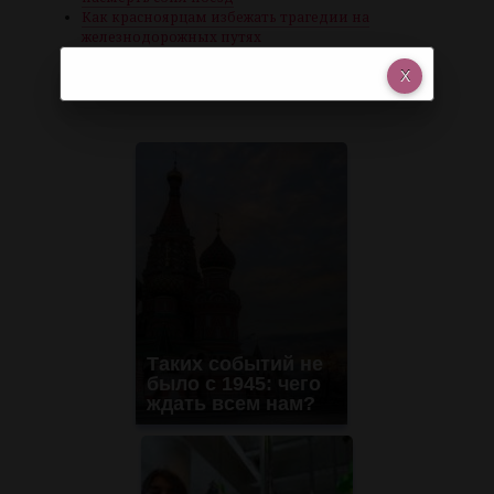
Как красноярцам избежать трагедии на
железнодорожных путях
Поезд насмерть сбил девушку в наушниках в
Красноярске
Таких событий не
было с 1945: чего
ждать всем нам?