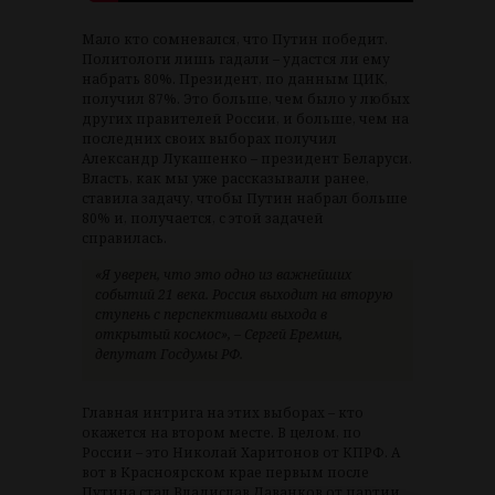
Мало кто сомневался, что Путин победит.
Политологи лишь гадали – удастся ли ему
набрать 80%. Президент, по данным ЦИК,
получил 87%. Это больше, чем было у любых
других правителей России, и больше, чем на
последних своих выборах получил
Александр Лукашенко – президент Беларуси.
Власть, как мы уже рассказывали ранее,
ставила задачу, чтобы Путин набрал больше
80% и, получается, с этой задачей
справилась.
«Я уверен, что это одно из важнейших
событий 21 века. Россия выходит на вторую
ступень с перспективами выхода в
открытый космос», – Сергей Еремин,
депутат Госдумы РФ.
Главная интрига на этих выборах – кто
окажется на втором месте. В целом, по
России – это Николай Харитонов от КПРФ. А
вот в Красноярском крае первым после
Путина стал Владислав Даванков от партии