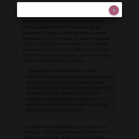
Новые люди. Такой же результат у него в
крупных городах – Новосибирске, Томске,
Севастополе, Питере и Москве. Более того, на
многих участках зарубежом он победил
Путина. В частности, в Лондоне, Праге,
Варшаве, Мадриде, Иерусалиме и других
мегаполисах. Напомню, он единственный
среди кандидатов выступал за скорейшее
прекращение огня на Украине. Политолог
Сергей Комарицын уверен, Даванков собрал
голоса противников режима.
«Даванков – это 100% протест, это
очевидно. Наш Красноярский край, в котором
всегда был такой относительно высокий
протестный результат, поэтому Даванков
на втором месте. Хотя сам по себе он
никаким оппозиционным политиком не
является, он такой же спойлер», – говорит
политолог Сергей Комарицын
Но самый впечатляющий результат этих
выборов – рекордная явка избирателей. В
целом, по России – 74%, у нас даже выше –