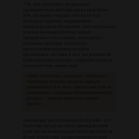
77%. Для сравнения, на прошлых
президентских выборах явка в крае была
60%. Эксперты считают, что на то есть
несколько причин: напряженная
международная обстановка, она толкнула на
участки лояльных Путину людей,
трехдневное голосование, викторина с
ценными призами, активность
протестнонастроенных россиян.
Противники системы в этот раз решили не
бойкотировать выборы, а пришли на них и
повысили тем самым явку.
«Люди соскучились по разным событиям и
действиям, поэтому отчасти пришли
любопытные. Я не очень удивлен явке, если ее
соотносить с усилиями административного
ресурса», – говорит политолог Кирилл
Дюндик
Напомним, для победившего Путина – это
будет уже пятый по счету президентский
срок. На высшем государственном посту он
20 лет. В 2030 году, когда закончится этот