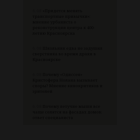
6.08
«Придется менять
транспортные привычки»:
мнение урбаниста о
реконструкции центра к 400-
летию Красноярска
6.08
Школьник едва не задушил
сверстника во время драки в
Красноярске
6.08
Почему «Одиссея»
Кристофера Нолана вызывает
споры? Мнение кинокритиков и
зрителей
6.08
Почему летучие мыши все
чаще селятся на фасадах домов:
ответ специалиста