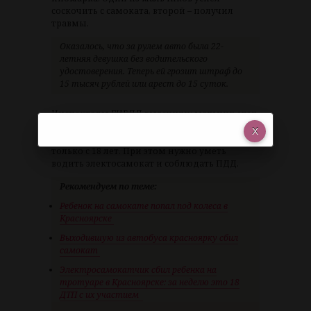
соскочить с самоката, второй – получил
травмы.
Оказалось, что за рулем авто была 22-
летняя девушка без водительского
удостоверения. Теперь ей грозит штраф до
15 тысяч рублей или арест до 15 суток.
Инспекторы ГИБДД выяснили: мальчик ехал
на прокатном самокате, а управлять
самокатами кикшеринга разрешается
только с 18 лет. При этом нужно уметь
водить электосамокат и соблюдать ПДД.
Рекомендуем по теме:
Ребенок на самокате попал под колеса в
Красноярске
Выходившую из автобуса красноярку сбил
самокат
Электросамокатчик сбил ребенка на
тротуаре в Красноярске: за неделю это 18
ДТП с их участием