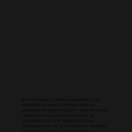
Все случилось в Ленинском районе. Два
мальчика на одном электросамокате
выезжали из двора на дорогу. Дети не сошли
с самоката перед тем, как выехать на
проезжую часть, и въехали дорогу на
большой скорости. В этот момент их сбила
иномарка. Один из мальчиков успел