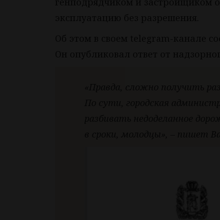
генподрядчиком и застройщиком об
эксплуатацию без разрешения.
Об этом в своем telegram-канале 
Он опубликовал ответ от надзорног
«Правда, сложно получить ра
По сути, городская админис
разбивать недоделанное дор
в сроки, молодцы», – пишет В