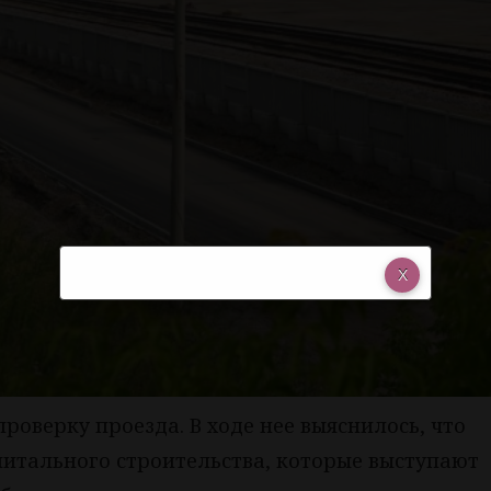
оверку проезда. В ходе нее выяснилось, что
итального строительства, которые выступают