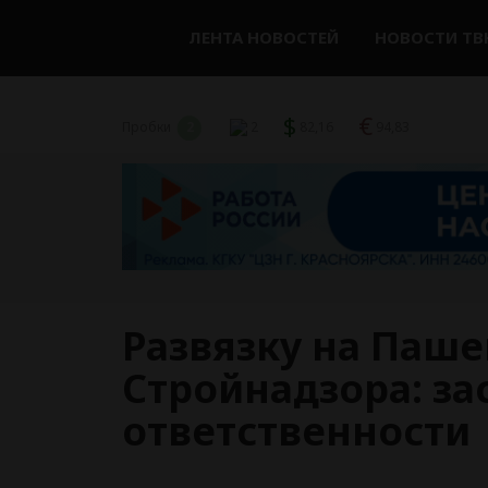
ЛЕНТА НОВОСТЕЙ
НОВОСТИ ТВ
$
€
Пробки
2
2
82,16
94,83
Развязку на Паш
Стройнадзора: за
ответственности