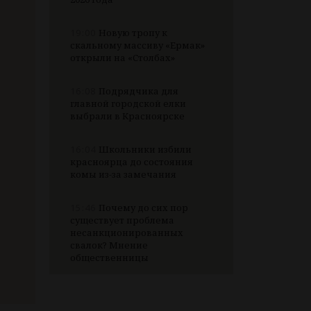
19:00
Новую тропу к
скальному массиву «Ермак»
открыли на «Столбах»
16:08
Подрядчика для
главной городской елки
выбрали в Красноярске
16:04
Школьники избили
красноярца до состояния
комы из-за замечания
15:46
Почему до сих пор
существует проблема
несанкционированных
свалок? Мнение
общественницы