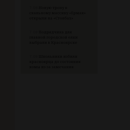
7.08
Новую тропу к
скальному массиву «Ермак»
открыли на «Столбах»
7.08
Подрядчика для
главной городской елки
выбрали в Красноярске
7.08
Школьники избили
красноярца до состояния
комы из-за замечания