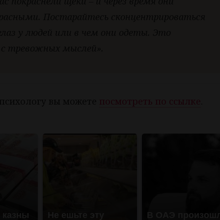
ас покраснели щеки – и через время они
расными. Постарайтесь сконцентрироваться
глаз у людей или в чем они одеты. Это
 с тревожных мыслей».
 психологу вы можете
посмотреть по ссылке
.
з казны
Не ешьте эту
В ОАЭ произош