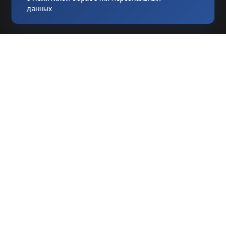
данных
Любое использование материалов
допускается только при гиперссылке на
tvknews.ru
Мы в соцсетях: