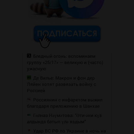
Бледный огонь: вспоминаем
группу «25/17» — великую и (часто)
ужасную
Де Вилье: Макрон и фон дер
Ляйен хотят развязать войну с
Россией
Россиянин с инфарктом выжил
благодаря приложению в Шанхае
Гөлназ Нәүмәтова: “Әти-әни күз
алдында батып үлә яздым”
Удар ВС РФ по Украине в ночь на