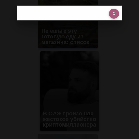
Не ешьте эту
готовую еду из
магазина: список
В ОАЭ произошло
жестокое убийство
криптомиллионера