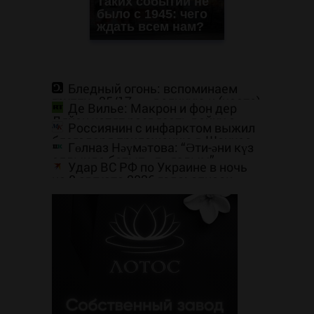
Таких событий не
было с 1945: чего
ждать всем нам?
Бледный огонь: вспоминаем
группу «25/17» — великую и (часто)
Де Вилье: Макрон и фон дер
ужасную
Ляйен хотят развязать войну с
Россиянин с инфарктом выжил
Россией
благодаря приложению в Шанхае
Гөлназ Нәүмәтова: “Әти-әни күз
алдында батып үлә яздым”
Удар ВС РФ по Украине в ночь
на 8 августа 2026 года: список
пораженных целей в Киеве, удар
по Fire Point с ракетами
"Фламинго"