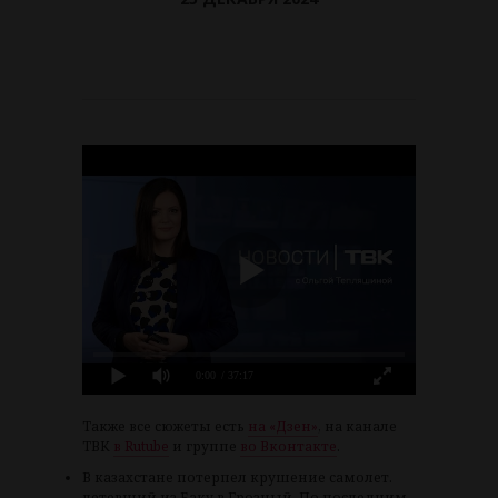
0:00
/ 37:17
Также все сюжеты есть
на «Дзен»
, на канале
ТВК
в Rutube
и группе
во Вконтакте
.
В казахстане потерпел крушение самолет.
летевший из Баку в Грозный. По последним