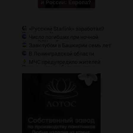
и России: Европа?
«Русский Starlink» заработал?
Почему на Украине кратно
Число погибших при ночной
увеличилась точность попаданий
атаке ВСУ на Белгород выросло до
по объектам ВСУ
Завклубом в Башкирии семь лет
пяти
платила зарплату мужу-
В Ленинградской области
прогульщику
вездеход опрокинулся на дороге,
МЧС предупредило жителей
пассажир погиб
Подмосковья об угрозе атаки
дронов