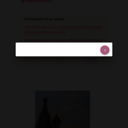
во
«ВКонтакте».
Рекомендуем по теме:
Похолодание и снег: прогноз погоды на первую
рабочую неделю января
Северное сияние увидели красноярцы в первый
вечер нового года: публикуем фото
Суперлуния и парад планет: красноярцам
рассказали об астрономических событиях