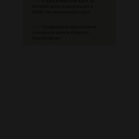
7.08
В Красноярском крае 18-
летнюю мать подозревают в
убийстве маленького сына
7.08
Подрядчика для главной
городской елки выбрали в
Красноярске