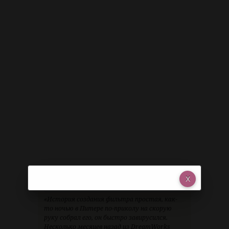
«История создания фильтра простая, как-
то ночью в Питере по-приколу на скорую
руку собрал его, он быстро завирусился.
Несколько месяцев назад из DreamWorks