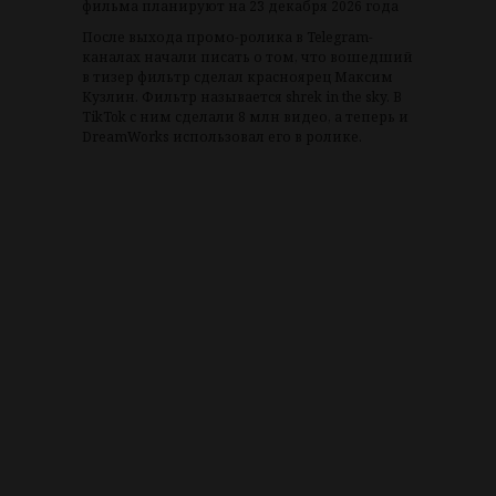
фильма планируют на 23 декабря 2026 года
После выхода промо-ролика в Telegram-
каналах начали писать о том, что вошедший
в тизер фильтр сделал красноярец Максим
Кузлин. Фильтр называется shrek in the sky. В
TikTok с ним сделали 8 млн видео, а теперь и
DreamWorks использовал его в ролике.