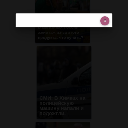
В магазинах России
ажиотаж из-за этого
продукта: что купить?
СМИ: В Химках на
полицейскую
машину напали и
подожгли.