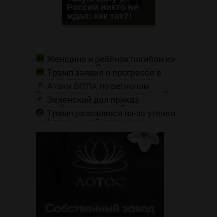
России никто не
ждал: как так?!
Женщина и ребёнок погибли из-
за непогоды в Смоленске
Трамп заявил о прогрессе в
урегулировании украинского
Атаки БПЛА по регионам
конфликта
России, последние новости на 7
Зеленский дал приказ
августа 2026: последствия, атаки
разработать против России
на склады Wildberries, состояние
Трамп разозлился из-за утечки
«специальную санкционную
пострадавших
информации об истощении
операцию»
запасов боеприпасов