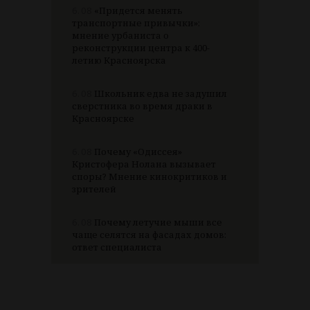
6.08
«Придется менять
транспортные привычки»:
мнение урбаниста о
реконструкции центра к 400-
летию Красноярска
6.08
Школьник едва не задушил
сверстника во время драки в
Красноярске
6.08
Почему «Одиссея»
Кристофера Нолана вызывает
споры? Мнение кинокритиков и
зрителей
6.08
Почему летучие мыши все
чаще селятся на фасадах домов:
ответ специалиста