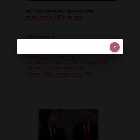
Этот материал вы также можете
посмотреть во «ВКонтакте»
.
Другое по теме:
Начала улыбаться: 7-летняя красноярка,
которую укусили сразу 3 клеща, прошла
первый курс реабилитации
«Хорошие истории» на ТВК: экскурсия для
мальчика с ретинобластомой
Проект «Хорошие истории на ТВК»