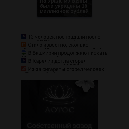
На Урале из казны
были украдены 18
миллионов рублей
13 человек пострадали после
атаки БПЛА на российский город
Стало известно, сколько
«Салават Юлаев» получил от СКА в
В Башкирии продолжают искать
сделке по Бландиси
11 пропавших без вести
В Карелии дотла сгорел
деревянный дом (ФОТО)
Из-за сигареты сгорел человек
в Тверской области