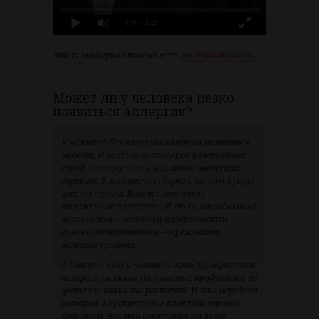
0:00
/ 2:20
Этот материал также есть
во «‎ВКонтакте»
.
Может ли у человека резко
появиться аллергия?
У человека без аллергии аллергия появиться
может. И вообще Красноярск аллергичный
город, потому что у нас много цветущих
деревьев. В мае цветет береза, потом будут
цвести травы. Вот все это очень
выраженные аллергены. И люди, страдающие
поллинозом – сезонным аллергическим
риноконъюнктивитом –переживают
нелегкие времена.
А бывает, что у человека есть перекрестная
аллергия на какие-то пищевые продукты и на
цветение каких-то растений. И это нередкая
история. Перекрестные аллергии хорошо
известны. Все эти сочетания вы легко