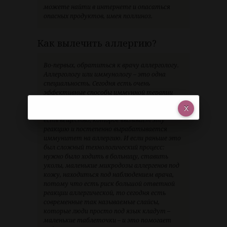
можете найти в интернете и опасаться
опасных продуктов, имея поллиноз.
Как вылечить аллергию?
Во-первых, обратиться к врачу аллергологу.
Аллергологу или иммунологу – это одна
специальность. Сегодня есть очень
эффективные способы иммунной терапии
аллергии, когда с помощью специальных
лекарств сначала выявляется аллерген, то
есть вещество, которое вызывает эту
реакцию и постепенно вырабатывается
иммунитет на аллергию. И если раньше это
был сложный технологический процесс:
нужно было ходить в больницу, ставить
уколы, маленькие микродозы аллергенов под
кожу, находиться под наблюдением врача,
потому что есть риск большой ответной
реакции аллергической, то сегодня есть
современные так называемые слайсы,
которые люди просто под язык кладут –
маленькие таблеточки – и это помогает