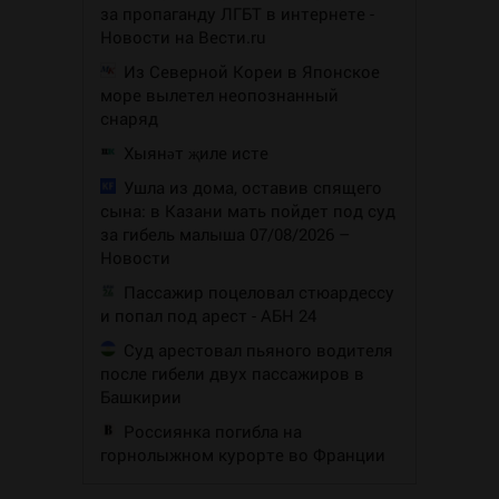
за пропаганду ЛГБТ в интернете -
Новости на Вести.ru
Из Северной Кореи в Японское
море вылетел неопознанный
снаряд
Хыянәт җиле исте
Ушла из дома, оставив спящего
сына: в Казани мать пойдет под суд
за гибель малыша 07/08/2026 –
Новости
Пассажир поцеловал стюардессу
и попал под арест - АБН 24
Суд арестовал пьяного водителя
после гибели двух пассажиров в
Башкирии
Россиянка погибла на
горнолыжном курорте во Франции