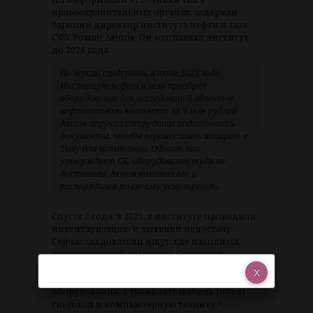
правоохранительных органах, задержан
бывший директор института нефти и газа
СФУ Роман Аюпов. Он возглавлял институт
до 2024 года.
По версии следствия, в июне 2023 года
Институт нефти и газа приобрел
оборудование для исследований объектов
нефтегазового комплекса за 9 млн рублей.
Аюпов поручил сотруднице подготовить
документы, чтобы переместить аппарат в
Тыву для испытаний. Однако, как
утверждает СК, оборудование туда не
доставили: Аюпов похитил его и
распорядился по своему усмотрению.
Спустя 2 года, в 2025, в институте проводили
инвентаризацию и выявили недостачу.
Сейчас следователи ищут, где находится
дорогостоящий комплекс. Силовики
провели обыски дома и на работу у Аюпова:
изъяли документы на приобретение
оборудования, а также автомобиль Infiniti,
снегоход и компьютерную технику.<