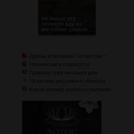
Не ешьте эту
готовую еду из
магазина: список
Дроны атаковали Татарстан —
погибли люди
Нижнекамск подвергся
массированной атаке ВСУ, есть
Правило трех месяцев для
погибшие
пенсионеров: чего ждать тем, кому
19-летняя россиянка сбежала
приходит пенсия на карту
из трудового рабства в Мьянме
Какой размер доплаты положен
пенсионерам за советский стаж