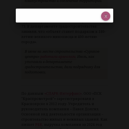
благоустройство и озеленение территории.
Центр появится за музеем-усадьбой Василия
Сурикова, рядом с домом на Марковского,
73. В департаменте градостроительства
заявили, что «объект станет подарком к 180-
летию великого живописца и 400-летию
города».
В июне на месте строительства «Суриков-
центра»
работали археологи.
Июль, как
уточняли в департаменте
градостроительства, дали подрядчику для
подготовки.
По данным
«СПАРК-Интерфакс»
, ООО «ПСК
"Краспромстрой"» зарегистрировали в
Красноярске в 2012 году. Учредитель и
руководитель компании – Павел Долгих.
Основной вид деятельности организации –
строительство жилых и нежилых зданий. Как
пишет
РБК
, выручка компании за 2024 год