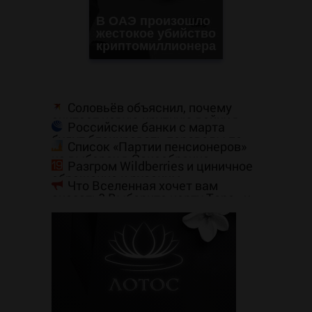
В ОАЭ произошло
жестокое убийство
криптомиллионера
Соловьёв объяснил, почему
считает новую крупную войну в
Российские банки с марта
Европе неизбежной
будут блокировать переводы по
Список «Партии пенсионеров»
новому признаку
на выборах в Заксобрание
Разгром Wildberries и циничное
возглавил 48-летний Алексей
обращение к русским
Осмоловский
Что Вселенная хочет вам
сказать? Выберите карту Таро - и
прочитайте послание -
AmurMedia.ru