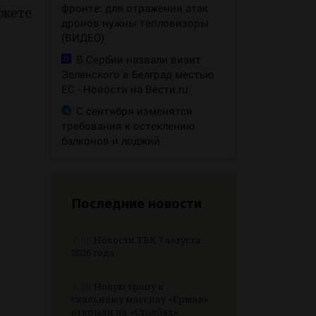
фронте: для отражения атак
ожете
дронов нужны тепловизоры
(ВИДЕО)
В Сербии назвали визит
Зеленского в Белград местью
ЕС - Новости на Вести.ru
С сентября изменятся
требования к остеклению
балконов и лоджий
Последние новости
7.08
Новости ТВК 7 августа
2026 года
7.08
Новую тропу к
скальному массиву «Ермак»
открыли на «Столбах»