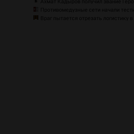
Ахмат Кадыров получил звание Гер
Противомедузные сети начали тести
Враг пытается отрезать логистику в
тепловизоры (ВИДЕО)