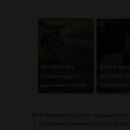
Не ешьте эту
В ОАЭ про
готовую еду из
жестокое у
магазина: список
криптомил
В Пионерском снесут модный спуск
Бездомная женщина уснула в багаж