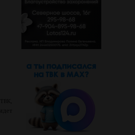
ТВК,
ридет