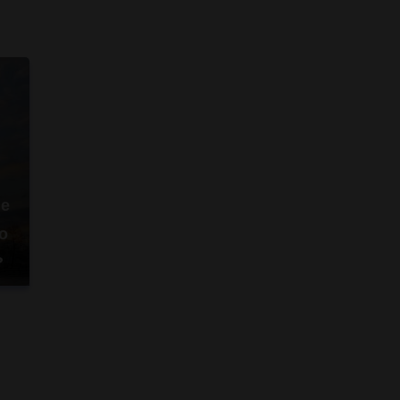
не
о
?