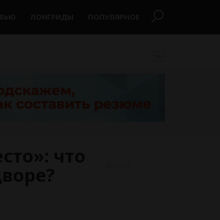
РВЬЮ
ЛОНГРИДЫ
ПОПУЛЯРНОЕ
18+
есто»: что
6331
дворе?