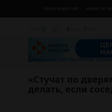
ЛЕНТА НОВОСТЕЙ
НОВОСТИ ТВ
$
€
Пробки
0
13
82,16
94,83
«Стучат по дверям
делать, если сос