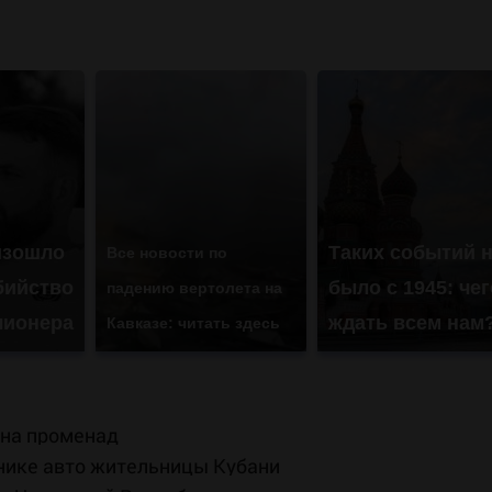
изошло
Таких событий 
Все новости по
бийство
было с 1945: чег
падению вертолета на
лионера
ждать всем нам
Кавказе: читать здесь
 на променад
нике авто жительницы Кубани