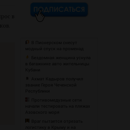
рос в
ков.
В Пионерском снесут
модный спуск на променад
Бездомная женщина уснула
в багажнике авто жительницы
Кубани
Ахмат Кадыров получил
звание Героя Чеченской
Республики
Противомедузные сети
начали тестировать на пляжах
Азовского моря
Враг пытается отрезать
логистику в Крыму и на