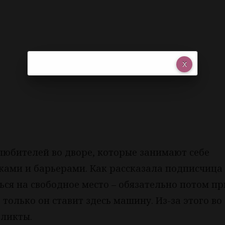
юбителей во дворе, которые занимают себе
ками и барьерами. Как рассказала подписчица 
ься на свободное место – обязательно потом п
о только он ставит здесь машину. Из-за этого во
фликты.