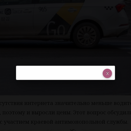
тсутствия интернета значительно меньше водит
 поэтому и выросли цены. Этот вопрос обсудил
 с участием краевой антимонопольной службы.