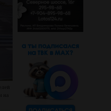
елей
и на