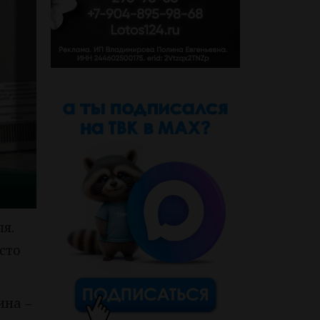
ля.
сто
ина –