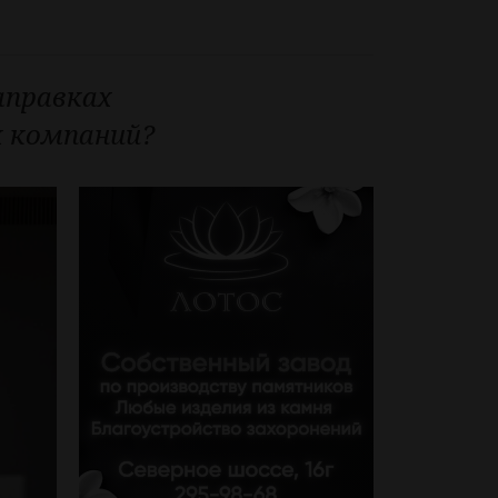
аправках
х компаний?