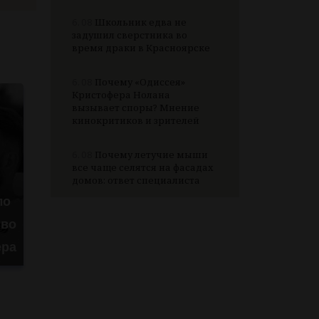
6.08
Школьник едва не
задушил сверстника во
время драки в Красноярске
6.08
Почему «Одиссея»
Кристофера Нолана
вызывает споры? Мнение
кинокритиков и зрителей
6.08
Почему летучие мыши
все чаще селятся на фасадах
домов: ответ специалиста
ло
тво
ера