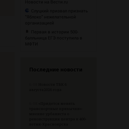
Новости на Вести.ru
Слуцкий призвал признать
"Яблоко" нежелательной
организацией
Первая в истории 500-
балльница ЕГЭ поступила в
МФТИ
Последние новости
6.08
Новости ТВК 6
августа2026 года
6.08
«Придется менять
транспортные привычки»:
мнение урбаниста о
реконструкции центра к 400-
летию Красноярска