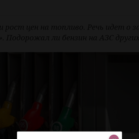
 рост цен на топливо. Речь идет о з
 Подорожал ли бензин на АЗС други