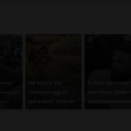
Не ешьте эту
В ОАЭ произош
место
готовую еду из
жестокое убийс
олета на
магазина: список
криптомиллион
реть