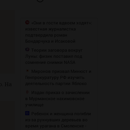
«Они в гости вдвоем ходят»:
известная журналистка
подтвердила роман
Бондарчука и Исаковой
Теории заговора вокруг
Луны: физик поставил под
сомнение снимки NASA
Миронов призвал Минюст и
Генпрокуратуру РФ изучить
деятельность партии Яблоко
. На
Издан приказ о зачислении
в Мурманское нахимовское
училище
Ребенок и женщина погибли
из-за рухнувших деревьев во
время урагана в Смоленске -