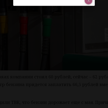
ках компании стоил 60 рублей, сейчас – 62 руб
итр бензина придется заплатить 66,5 рублей вме
или ТВК, что бензин дорожает еще с мая. Прич