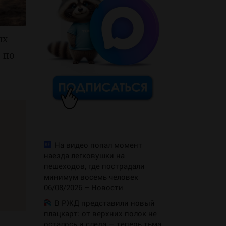
ых
 по
На видео попал момент
наезда легковушки на
пешеходов, где пострадали
минимум восемь человек
06/08/2026 – Новости
В РЖД представили новый
плацкарт: от верхних полок не
осталось и следа — теперь тьма