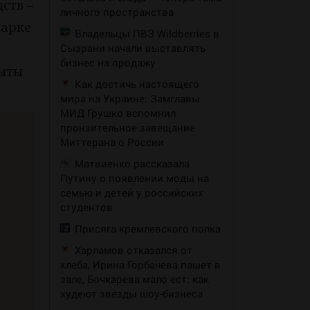
ств –
личного пространства
парке
Владельцы ПВЗ Wildberries в
Сызрани начали выставлять
бизнес на продажу
рыты
Как достичь настоящего
мира на Украине: Замглавы
МИД Грушко вспомнил
пронзительное завещание
Миттерана о России
Матвиенко рассказала
Путину о появлении моды на
семью и детей у российских
студентов
Присяга кремлевского полка
Харламов отказался от
хлеба, Ирина Горбачева пашет в
зале, Бочкарева мало ест: как
худеют звезды шоу-бизнеса