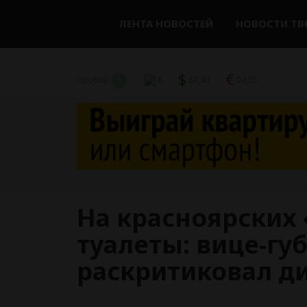
ЛЕНТА НОВОСТЕЙ
НОВОСТИ ТВ
$
€
Пробки
1
8
81,40
94,05
На красноярских
туалеты: вице-г
раскритиковал д