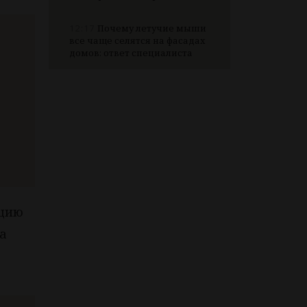
12:17
Почему летучие мыши
все чаще селятся на фасадах
домов: ответ специалиста
кцию
а