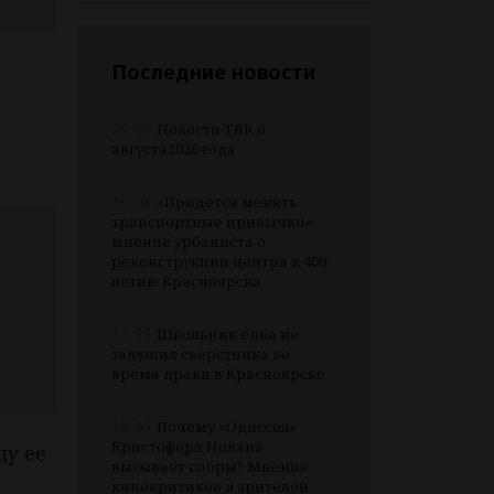
Последние новости
20:00
Новости ТВК 6
августа2026 года
16:43
«Придется менять
транспортные привычки»:
мнение урбаниста о
реконструкции центра к 400-
летию Красноярска
13:55
Школьник едва не
задушил сверстника во
время драки в Красноярске
13:07
Почему «Одиссея»
Кристофера Нолана
ду ее
вызывает споры? Мнение
кинокритиков и зрителей