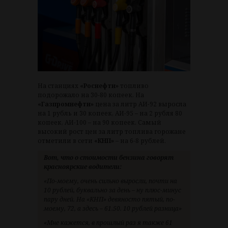
На станциях
«Роснефти»
топливо
подорожало на
30-80 копеек. На
«Газпромнефти»
цена за литр АИ-92 выросла
на 1 рубль и 30 копеек, АИ-95 – на 2 рубля 80
копеек, АИ-100 – на 90 копеек. Самый
высокий рост цен за литр топлива горожане
отметили в сети
«КНП»
– на 6-8 рублей.
Вот, что о стоимости бензина говорят
красноярские водители:
«По-моему, очень сильно выросли, почти на
10 рублей, буквально за день – ну плюс-минус
пару дней. На «КНП» девяносто пятый, по-
моему, 72, а здесь – 61.50. 10 рублей разница»
«Мне кажется, в прошлый раз я также 61