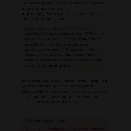
Сергей Миронов. По его словам, украинские
дроны прилетают на
нефтеперерабатывающие заводы России с
января прошлого года.
«А что мы сегодня видим? А мы видим
перебои с бензином, потому что НПЗ лечит
раны свои. Нас бьют и будут бить дальше, и
не надо думать: “Ах, пронесет, там
долбанули, а я ничего”. Не пронесет. Надо
защищаться, и нужно это делать очень
четко и правильно», – высказался депутат
Госдумы
Сергей Миронов
.
Всего
с начала года цены на бензин выросли
больше, чем на 9%
, сообщает издание
Business FM. Федеральная антимонопольная
служба пообещала стабилизацию цен на
заправках в ближайшее время.
Рекомендуем по теме:
Красноярцы сообщают о дефиците топлива