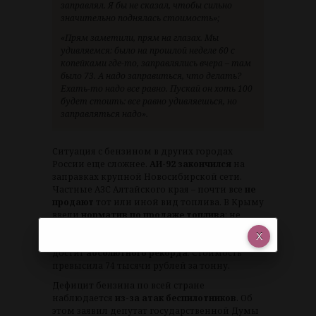
заправлял. Я бы не сказал, чтобы сильно
значительно поднялась стоимость»;
«Прям заметили, прям на глазах. Мы
удивляемся: было на прошлой неделе 60 с
копейками где-то, заправлялись вчера – там
было 73. А надо заправиться, что делать?
Ехать-то надо все равно. Пускай он хоть 100
будет стоить: все равно удивляешься, но
заправляться надо».
Ситуация с бензином в других городах
России еще сложнее.
АИ-92 закончился
на
заправках крупной Новосибирской сети.
Частные АЗС Алтайского края – почти все
не
продают
тот или иной вид топлива. В Крыму
ввели
норматив по продаже топлива
: не
больше 20 литров за раз. Тем временем 6
октября АИ-92 на Петербургской бирже
достиг
абсолютного рекорда
. Стоимость
превысила 74 тысячи рублей за тонну.
Дефицит бензина по всей стране
наблюдается
из-за атак беспилотников
. Об
этом заявил депутат государственной Думы