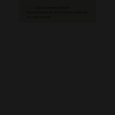
7.08
Школьники избили
красноярца до состояния комы из-
за замечания