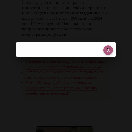
С тех пор работы неоднократно
приостанавливали, сроки сдачи переносили.
В 2022 году на ремонт здания выделили 146
млн рублей, в 2023 году – 200 млн, а в 2024 –
еще 100 млн рублей. Изначально на
капремонт цирка требовалось около
полутора млрд рублей.
Рекомендуем по теме:
Федеральные власти поручили восстановить
цирк и ипподром к 400-летию Красноярска
Как изменится Театральная площадь к 400-
летию Красноярска: показываем эскизы
Более 700 млрд рублей потратят на
преображение Красноярска к 400-летию
города: что в проектах?