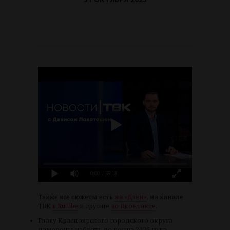
0:00
/ 35:18
Также все сюжеты есть
на «Дзен»
, на канале
ТВК
в Rutube
и группе
во Вконтакте
.
Главу Красноярского городского округа
намерены избрать до конца 2026 года,