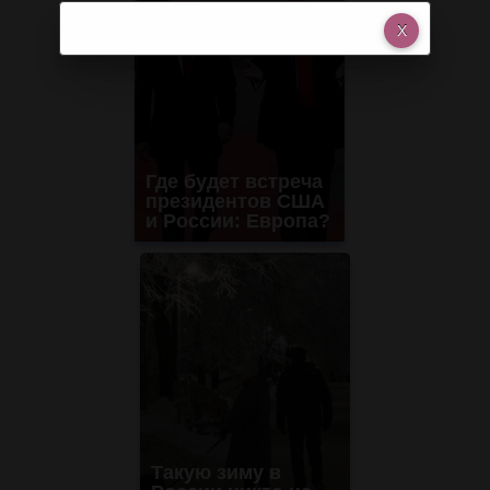
Где будет встреча
президентов США
и России: Европа?
Такую зиму в