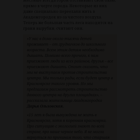
Местные всегда горой отстаивают свой оазис
прямо в черте города. Некоторые из них
даже специально переехали жить в
Академгородок из-за чистого воздуха.
Теперь же большая часть леса находится на
грани вырубки, считают они.
«У нас в доме около тысячи детей
проживает – от грудничков до школьного
возраста. Всем этим детям необходимо
дышать. Помимо всего прочего, к нам
приезжают люди из всех районов, друзья – все
приезжают дышать. Стоит сказать, что
мы не выступаем против строительства
центра. Мы только рады, если будет центр в
Красноярске такого уровня. Но мы
предлагаем рассмотреть строительство
данного центра на других площадках», –
рассказала жительница Академгородка
Дарья Ольховская.
«15 лет я была вынуждена не жить в
Красноярске, хотя я коренная красноярка.
Про ситуацию с экологией знают по всей
стране, про наше черное небо. Я не могла
вернуться по причинам того, что старшая