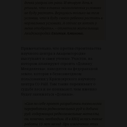
дочка умерла от рака. И вторую дочь я
решила, что в таких экологических условиях
не буду растить. Вернулась только на том
условии, что я буду своего ребенка растить в
нормальных условиях. А сейчас их хотят у
меня отобрать», – отметила жительница
Академгородка
Евгения Аминова.
Примечательно, что против строительства
научного центра в Академгородке
выступают и сами ученые. Участок, на
котором планируют строить «Долину
Менделеева», находится на федеральной
земле, которая в безвозмездном
пользовании у Красноярского научного
центра СО РАН. Там также переживают о
судьбе леса и не понимают, чем именно
будет заниматься «Долина».
«Сам по себе проект разработки технологии
переработки редкоземельных руд и добычи
руд, содержащих редкоземельные металлы,
он, конечно, необходим. И в КНЦ велись такие
работы 15 лет назад. При извлечении этих