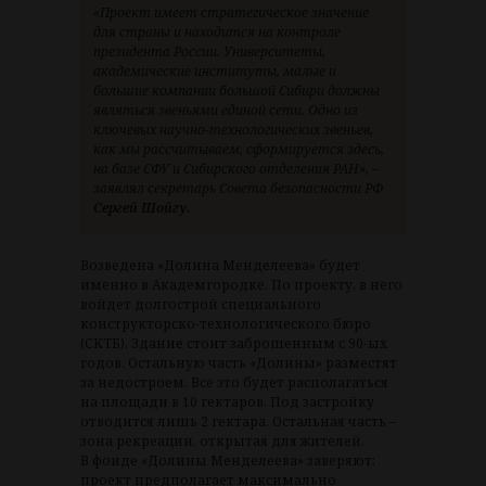
«Проект имеет стратегическое значение
для страны и находится на контроле
президента России. Университеты,
академические институты, малые и
большие компании большой Сибири должны
являться звеньями единой сети. Одно из
ключевых научно-технологических звеньев,
как мы рассчитываем, сформируется здесь,
на базе СФУ и Сибирского отделения РАН», –
заявлял секретарь Совета безопасности РФ
Сергей Шойгу.
Возведена «Долина Менделеева» будет
именно в Академгородке. По проекту, в него
войдет долгострой специального
конструкторско-технологического бюро
(СКТБ). Здание стоит заброшенным с 90-ых
годов. Остальную часть «Долины» разместят
за недостроем. Все это будет располагаться
на площади в 10 гектаров. Под застройку
отводится лишь 2 гектара. Остальная часть –
зона рекреации, открытая для жителей.
В фонде «Долины Менделеева» заверяют:
проект предполагает максимально