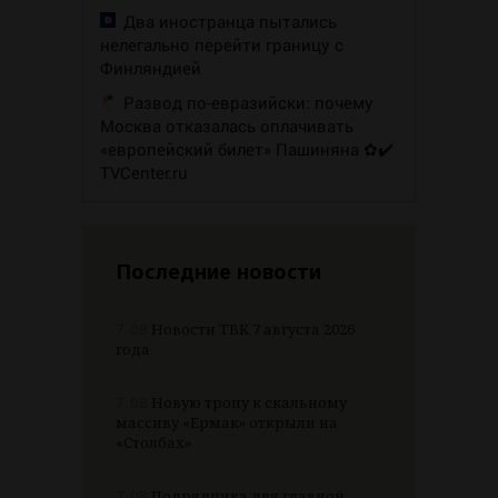
Два иностранца пытались
нелегально перейти границу с
Финляндией
Развод по-евразийски: почему
Москва отказалась оплачивать
«европейский билет» Пашиняна ✿✔️
TVCenter.ru
Последние новости
7.08
Новости ТВК 7 августа 2026
года
7.08
Новую тропу к скальному
массиву «Ермак» открыли на
«Столбах»
7.08
Подрядчика для главной