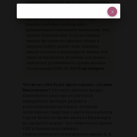
руд возникает очень много опасных отходов,
потому что это химическое извлечение, и
работы, которые велись, в частности, на
площадке в Железногорске. Поэтому,
конечно, подобные работы здесь
разворачивать невозможно технически. Это
просто безумная идея. Если мы говорим
просто про какие-то офисные здания, в
которых будут сидеть люди, которые
пишут отчеты и анализируют данные, для
этого не требуется 20 гектар леса тоже», –
подчеркнул руководитель службы научных
коммуникаций КНЦ СО РАН
Егор Задереев.
Что же из себя будет представлять «Долина
Менделеева»?
Это часть проекта Ангаро-
Енисейского кластера по глубокой
переработке цветных, редких и
редкоземельных металлов, который
анонсировал секретарь Совета безопасности
Сергей Шойгу во время визита в Красноярск
на прошлой неделе. Это совместный проект
СФУ и Российского химико-
технологического университета имени Д. И.