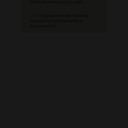
убийстве маленького сына
7.08
Подрядчика для главной
городской елки выбрали в
Красноярске