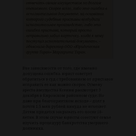
отвечать своим имуществом по долгам
опекаемого. Скорее всего, либо это ошибка в
исполнительном документе, на основании
которого судебные приставы возбудили
исполнительное производство, либо это
ошибка пристава, который просто
неправильно забил карточку, когда к нему
поступил исполнительный документ», –
объяснила директор ООО «Юридическая
группа Таран» Маргарита Таран.
Вне зависимости от того, где именно
допущена ошибка, юрист советует
обратиться в суд с требованием от приставов
исправить ее как можно скорее. Отмену
ареста имущества Ксении рассмотрят 3
декабря в Кировском районном суде. Но
даже при благоприятном исходе – долг в
почти 1,5 млн рублей никуда не исчезнет.
Детям придется закрывать его после 18-
летия. В этом случае юристы советуют семье
изучить процедуру банкротства умершего
должника.