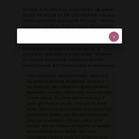
Ксения, дочь Натальи, согласилась оформить
опеку, несмотря на уже собственную семью с
полугодовалым малышом. Ну а как – хоть и
сводные, но все же брат и сестра. Но если бы
все было так просто. Ваня и Ксюша
унаследовали от отца доли в доме. А вместе с
ними – долги по коммунальным услугам в
почти полтора миллиона на двоих. И
судебные приставы постановили – платить
по счетам должна оформившая на себя
опеку Ксения. Вот только судья решил иначе.
«Мы собирались брать ипотеку с мужем. У
нас родился ребенок маленький, только 6
месяцев ему. Мы собирались брать ипотеку,
продавать землю я собиралась, вот в декабре
у меня сделка. И у меня арестовали все. У
меня арестовали землю, повесили на меня
долги. Причем за двоих детей получается 1,4
млн рублей. Когда у нас был последний суд, с
этой же компанией судились, там судья
сказал, что на опекуна вы вешать не имеете
права никакие долги детей. Это надо
списывать с детей, когда им будет 18 лет,