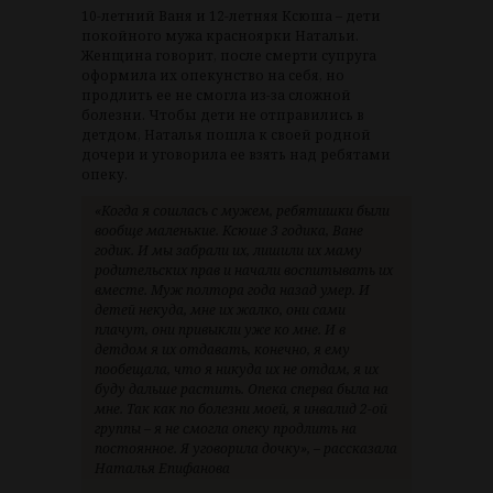
10-летний Ваня и 12-летняя Ксюша – дети
покойного мужа красноярки Натальи.
Женщина говорит, после смерти супруга
оформила их опекунство на себя, но
продлить ее не смогла из-за сложной
болезни. Чтобы дети не отправились в
детдом, Наталья пошла к своей родной
дочери и уговорила ее взять над ребятами
опеку.
«Когда я сошлась с мужем, ребятишки были
вообще маленькие. Ксюше 3 годика, Ване
годик. И мы забрали их, лишили их маму
родительских прав и начали воспитывать их
вместе. Муж полтора года назад умер. И
детей некуда, мне их жалко, они сами
плачут, они привыкли уже ко мне. И в
детдом я их отдавать, конечно, я ему
пообещала, что я никуда их не отдам, я их
буду дальше растить. Опека сперва была на
мне. Так как по болезни моей, я инвалид 2-ой
группы – я не смогла опеку продлить на
постоянное. Я уговорила дочку», – рассказала
Наталья Епифанова