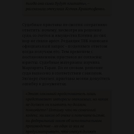
тогда они сами будут платить», –
рассказала опекунша Ксения Криштофенко.
Судебные приставы не смогли оперативно
ответить, почему, несмотря на решение
суда, со счетов и имущества Ксении до сих
пор не сняли арест. Редакция ТВК написала
официальный запрос – поделимся ответом,
когда получим его. Тем временем с
постановлением приставов не согласны
юристы. Судебные материалы изучила
Маргарита Таран. По ее словам, решение
суда вынесено в соответствии с законом.
Эксперт считает, приставы могли допустить
ошибку в документах.
«Этот законный представитель лишь
представляет интересы опекаемых, но никак
не должен он платить по долгам,
понимаете? Потому что ни семейный
кодекс, ни закон об опеке и попечительстве,
ни федеральный закон об исполнительном
производстве – ни один из них не
предусматривает, что опекун должен