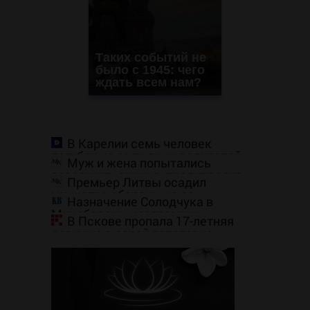
Таких событий не
было с 1945: чего
ждать всем нам?
В Карелии семь человек
погибли из-за пьяных водителей
Муж и жена попытались
совершить суицид, предупредив
Премьер Литвы осадил
оперативные службы
министра обороны из-за
Назначение Солодчука в
страшилок о России
Минобороны костромичи
В Пскове пропала 17-летняя
встретили с гордостью
девушка в серой толстовке