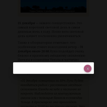
21 декабря
— зимнее солнцестояние. Это
самый короткий световой день и самая
длинная ночь в году. После него световой
день начнет постепенно увеличиваться.
Также в обсерватории отмечают, что
особенным станет новогодний вечер –
31
декабря около 20:00
Луна подойдет очень
близко к красивому звёздному скоплению
Плеяды в созвездии Тельца и частично
закроет его. Это редкое астрономическое
явление можно будет наблюдать
невооруженным глазом.
«31 декабря освещенная на 88% Луна будет
находиться рядом с рассеянным звездным
скоплением Плеяды на небе и частично их
покроет. Наблюдайте их невооруженным
глазом или с помощью бинокля в созвездии
Тельца. В Красноярске это произойдет
примерно в 20:00 по местному времени. Это