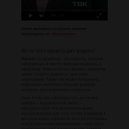
0:00
/ 3:15
Этот материал вы также можете
посмотреть во
«ВКонтакте».
Из-за чего происходит изжога?
Жжение за грудиной – это кислота, которая
заблудилась и вместо желудка оказалась в
пищеводе. Изжога всегда связана с приемом
пищи: острого, жареного, алкоголя,
переедания. Также она может возникать,
если после плотного обеда вы решили
полежать или поработать в наклоне.
Дело в том, что у желудка есть два жома:
наверху – кардиальный, внизу –
пилорический. Эти мышечные жомы
предназначены для того, чтобы попавшая в
желудок пища обратно из него не поступала,
а спокойно в нем переварилась с помощью
желудочного сока, в котором есть соляная