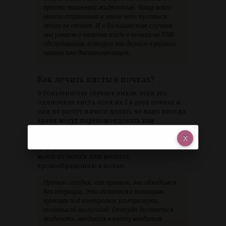
просто тканевой жидкостью. Чаще всего
ничего страшного в этом нет, пугаться
этого не стоит. И в большинстве случаев
мы узнаем о наличии кист в почках на УЗИ-
обследовании, которое мы делаем в рамках
чекапа или диспансеризации.
Как лечить кисты в почках?
В большинстве случаев никак, если это
одиночная киста, если их 2 в двух почках и
они не растут ничего делать не надо иногда
врачи могут порекомендовать вам
наблюдать за кистой если она неудачно
расположена и может при своем росте
деформировать почку и мешать оттоку
мочи из почки или мешать
кровообращению в почке.
Причем сегодня, как правило, мы обходимся
без операции. Это делается с помощью
пункции под контролем ультразвука,
тоненькой иголочкой. Оттуда достается
жидкость, вводится в кисту вводится