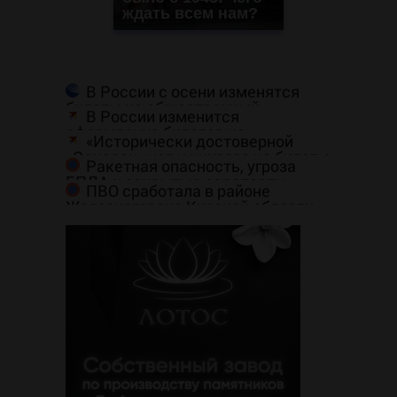
ждать всем нам?
В России с осени изменятся
билеты на общественный
В России изменится
транспорт
оформление билетов на
«Исторически достоверной
общественный транспорт: в чем
«Одиссеи» нет и никогда не будет»:
суть
Ракетная опасность, угроза
специалисты объясняют, почему
БПЛА и закрытые аэропорты.
верить нельзя не только фильму
ПВО сработала в районе
Сводка по регионам России к
Нолана, но и эпосам Гомера
Железногорска Курской области,
этому часу
сообщается о столбе дыма