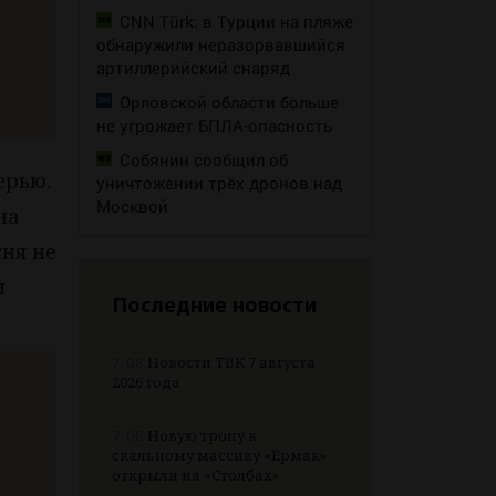
CNN Türk: в Турции на пляже
обнаружили неразорвавшийся
артиллерийский снаряд
Орловской области больше
не угрожает БПЛА-опасность
Собянин сообщил об
ерью.
уничтожении трёх дронов над
Москвой
на
гня не
и
Последние новости
7.08
Новости ТВК 7 августа
2026 года
7.08
Новую тропу к
скальному массиву «Ермак»
открыли на «Столбах»