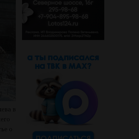
чева в
него
ье о