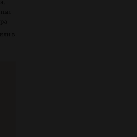
я,
бные
ра.
или в