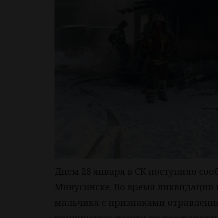
Днем 28 января в СК поступило соо
Минусинске. Во время ликвидации 
мальчика с признаками отравления 
причинении смерти по неосторожн