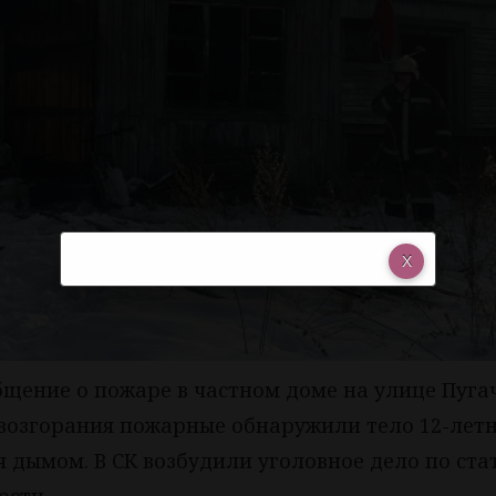
бщение о пожаре в частном доме на улице Пуга
возгорания пожарные обнаружили тело 12-лет
дымом. В СК возбудили уголовное дело по стат
ости.