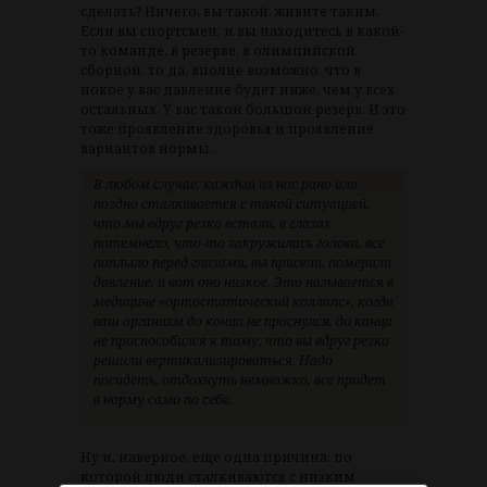
сделать? Ничего, вы такой, живите таким.
Если вы спортсмен, и вы находитесь в какой-
то команде, в резерве, в олимпийской
сборной, то да, вполне возможно, что в
покое у вас давление будет ниже, чем у всех
остальных. У вас такой большой резерв. И это
тоже проявление здоровья и проявление
вариантов нормы.
В любом случае, каждый из нас рано или
поздно сталкивается с такой ситуацией,
что мы вдруг резко встали, в глазах
потемнело, что-то закружилась голова, все
поплыло перед глазами, вы присели, померили
давление, и вот оно низкое. Это называется в
медицине «ортостатический коллапс», когда
ваш организм до конца не проснулся, до конца
не приспособился к тому, что вы вдруг резко
решили вертикализироваться. Надо
посидеть, отдохнуть немножко, все придет
в норму само по себе.
Ну и, наверное, еще одна причина, по
которой люди сталкиваются с низким