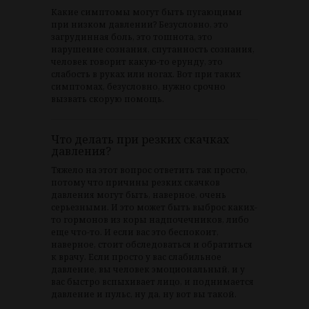
Какие симптомы могут быть пугающими
при низком давлении? Безусловно, это
загрудинная боль, это тошнота, это
нарушение сознания, спутанность сознания,
человек говорит какую-то ерунду, это
слабость в руках или ногах. Вот при таких
симптомах, безусловно, нужно срочно
вызвать скорую помощь.
Что делать при резких скачках
давления?
Тяжело на этот вопрос ответить так просто,
потому что причины резких скачков
давления могут быть, наверное, очень
серьезными. И это может быть выброс каких-
то гормонов из коры надпочечников, либо
еще что-то. И если вас это беспокоит,
наверное, стоит обследоваться и обратиться
к врачу. Если просто у вас слабильное
давление, вы человек эмоциональный, и у
вас быстро вспыхивает лицо, и поднимается
давление и пульс, ну да, ну вот вы такой.