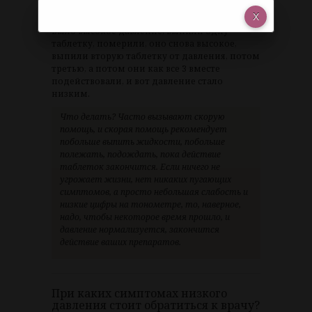
давлением, это гипертоники, которые по
какой-то причине перебрали с таблетками.
Было высокое давление, выпили одну
таблетку, померили, оно снова высокое,
выпили вторую таблетку от давления, потом
третью, а потом они как все 3 вместе
подействовали, и вот давление стало
низким.
Что делать? Часто вызывают скорую
помощь, и скорая помощь рекомендует
побольше выпить жидкости, побольше
полежать, подождать, пока действие
таблеток закончится. Если ничего не
угрожает жизни, нет никаких пугающих
симптомов, а просто небольшая слабость и
низкие цифры на тонометре, то, наверное,
надо, чтобы некоторое время прошло, и
давление нормализуется, закончится
действие ваших препаратов.
При каких симптомах низкого
давления стоит обратиться к врачу?