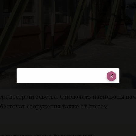
градостроительства. Отключать павильоны на
обесточат сооружения также от систем