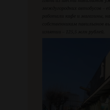
Пять из шести павильонов у
междугородних автобусов – ей
работали кафе и магазины, н
собственникам павильонов в
изъятии – 125,5 млн рублей.