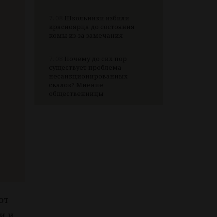
7.08
Школьники избили
красноярца до состояния
комы из-за замечания
7.08
Почему до сих пор
существует проблема
несанкционированных
свалок? Мнение
общественницы
от
и и