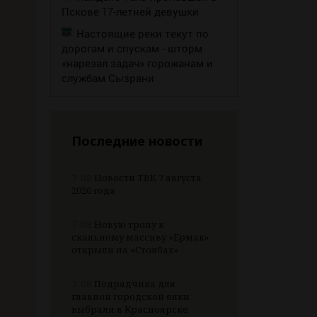
Пскове 17-летней девушки
Настоящие реки текут по
дорогам и спускам - шторм
«нарезал задач» горожанам и
службам Сызрани
Последние новости
7.08
Новости ТВК 7 августа
2026 года
7.08
Новую тропу к
скальному массиву «Ермак»
открыли на «Столбах»
7.08
Подрядчика для
главной городской елки
выбрали в Красноярске