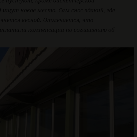
же пустуют, кроме диспетчерской
 ищут новое место. Сам снос зданий, где
ачнется весной. Отмечается, что
ыплатили компенсации по соглашению об