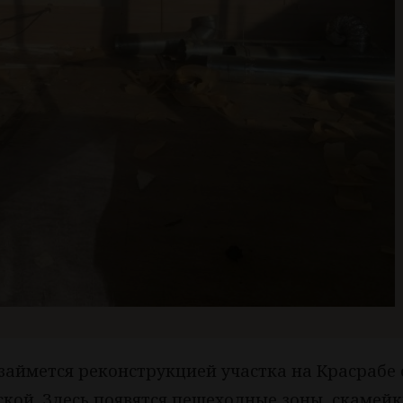
займется реконструкцией участка на Красрабе 
ой. Здесь появятся пешеходные зоны, скамейк