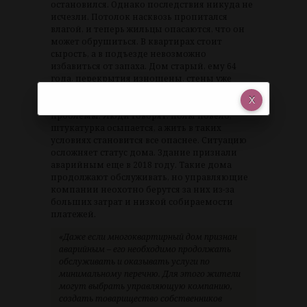
остановился. Однако последствия никуда не
исчезли. Потолок насквозь пропитался
влагой, и теперь жильцы опасаются, что он
может обрушиться. В квартирах стоит
сырость, а в подъезде невозможно
избавиться от запаха. Дом старый, ему 64
года, перекрытия изношены, стены уже
давно покрыты трещинами, а после
прорыва влага только усилила эти
проблемы. Люди говорят: полы повело,
штукатурка осыпается, а жить в таких
условиях становится все опаснее. Ситуацию
осложняет статус дома. Здание признали
аварийным еще в 2018 году. Такие дома
продолжают обслуживать, но управляющие
компании неохотно берутся за них из-за
больших затрат и низкой собираемости
платежей.
«Даже если многоквартирный дом признан
аварийным – его необходимо продолжать
обслуживать и оказывать услуги по
минимальному перечню. Для этого жители
могут выбрать управляющую компанию,
создать товарищество собственников