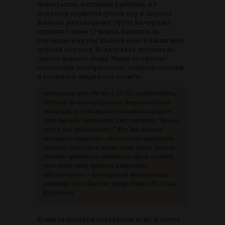
перекрытия, лестницы разбухли, а в
подъезде держится густой пар и сырость.
Жильцы рассказывают: трубу на чердаке
прорвало днем 17 марта. Кипяток за
считаные минуты хлынул вниз и залил весь
первый подъезд. Вода текла с потолка до
самого первого этажа. Люди экстренно
отключали электричество, звонили соседям
и вызывали аварийные службы.
«Началось это где-то в 13:00, может быть.
Ребенок со школы пришла, дверь в подъезд
открыла, а тут просто кипяток хлещет.
Это она мне позвонила уже, говорит: “Мама,
что у нас происходит?” Все, мы начали
вызывать аварийку, обесточили квартиры,
потому что здесь тоже свет горел. Кто из
соседей прибегали, обзвонили сразу соседей,
что дома надо прийти, квартиры
обесточить», – вспоминает жительница
квартир №1 в доме на улице Новая, 66 Ольга
Булгакова.
Коммунальщики перекрыли воду, и поток