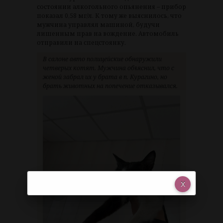
состоянии алкогольного опьянения – прибор
показал 0,58 мг/л. К тому же выяснилось, что
мужчина управлял машиной, будучи
лишенным прав на вождение. Автомобиль
отправили на спецстоянку.
В салоне авто полицейские обнаружили
четверых котят. Мужчина объяснил, что с
женой забрал их у брата в п. Курагино, но
брать животных на попечение отказывался.
<
>