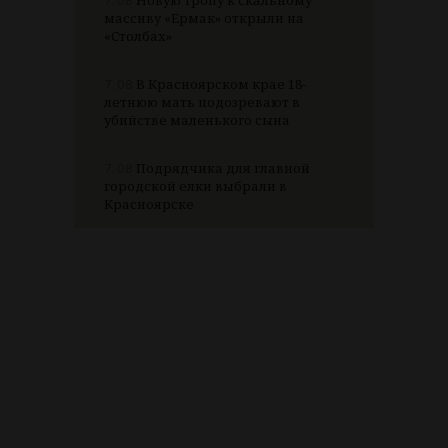
7.08
Новую тропу к скальному
массиву «Ермак» открыли на
«Столбах»
7.08
В Красноярском крае 18-
летнюю мать подозревают в
убийстве маленького сына
7.08
Подрядчика для главной
городской елки выбрали в
Красноярске