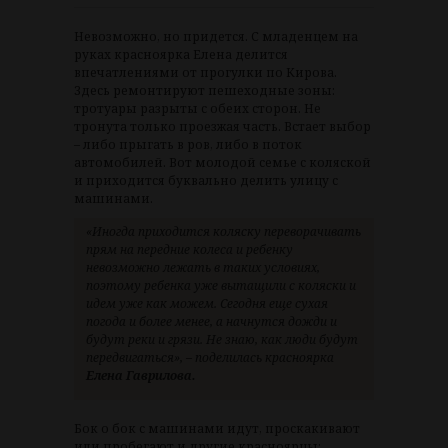
Невозможно, но придется. С младенцем на
руках красноярка Елена делится
впечатлениями от прогулки по Кирова.
Здесь ремонтируют пешеходные зоны:
тротуары разрыты с обеих сторон. Не
тронута только проезжая часть. Встает выбор
– либо прыгать в ров, либо в поток
автомобилей. Вот молодой семье с коляской
и приходится буквально делить улицу с
машинами.
«Иногда приходится коляску переворачивать
прям на передние колеса и ребенку
невозможно лежать в таких условиях,
поэтому ребенка уже вытащили с коляски и
идем уже как можем. Сегодня еще сухая
погода и более менее, а начнутся дожди и
будут реки и грязи. Не знаю, как люди будут
передвигаться», – поделилась красноярка
Елена Гаврилова.
Бок о бок с машинами идут, проскакивают
или пробегают и другие красноярцы: