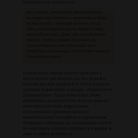
безопасности пешеходов.
На участке Диктатуры Пролетариата,
которая пересекается с проспектом Мира,
на наш взгляд, ситуация немного лучше.
Здесь ремонтируют часть дороги и одну
пешеходную зону. Даже уже закладывают
плитку. Люди все равно проходят. Но
справедливости ради отметим, что
подрядчик организовал обход и даже повесил
специальные знаки.
Поперечные улицы благоустраивают в
Красноярске уже второй год. Но, видимо,
каждый раз как в первый: В 2025 в порядок
привели Каратанова, 9 января – Перенсона и
Дзержинского. Тогда пешеходы также
жаловались на неудобства. В итоге ремонт
отметился сотнями нарушений,
постоянными срывами сроков и
миллионными штрафами подрядчикам.
Исправить ситуацию на следующий сезон и
не повторять ошибок обещали и в мэрии, и
даже в совете депутатов.