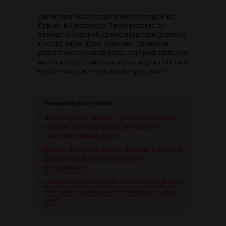
Закончить благоустройство тротуаров на
Кирова и Диктатуры Пролетариата, по
планам городской администрации, должны
к концу июля. Если, конечно, прошлый
ремонт поперечных улиц, который затянули
на месяц, действительно стал поучительным
как для мэрии, так и для подрядчиков.
Рекомендуем по теме:
«На бумаге все красиво, но город оценивают
ногами»: что урбанисты предлагают
изменить в Красноярске
Дороги, экология и метро: большое интервью
ТВК с главой Красноярска Сергеем
Верещагиным
«Остается только гадать»: почему асфальт
на дорогах Красноярска не выдержал и двух
лет?