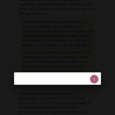
взрослые, дети, пенсионеры, студенты. При
этом, недовольны не только пешеходы, но и
автомобилисты.
«Приходится идти по проезжей части и
машины сигналят, что мешаем ехать.
Ночью здесь неудобно ходить, и конструкция
деревянная не очень крепкая, и много людей
не вмещается здесь и может прогибаться», –
рассказала студентка, пешеход
Варвара.
«Совершенно неудобно, а еще портится мой
автомобиль. Я этим очень негодую. Ладно,
когда они бордюры меняют, а когда куски
асфальта вырезают вот так. Зачем на
одной и той же улице вырезать куски
асфальта по 10 метров», – сообщил
красноярец, автомобилист
Владислав Боос.
У водителей портятся машины, а у
пешеходов – нервы не только на улице
Кирова. В этом году в порядок приводят и
Диктатуры Пролетариата. Но здесь
подрядчик все же позаботился хотя бы о