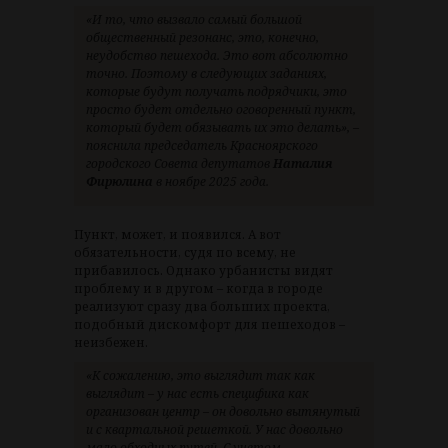
«И то, что вызвало самый большой
общественный резонанс, это, конечно,
неудобство пешехода. Это вот абсолютно
точно. Поэтому в следующих заданиях,
которые будут получать подрядчики, это
просто будет отдельно оговоренный пункт,
который будет обязывать их это делать», –
пояснила председатель Красноярского
городского Совета депутатов
Наталия
Фирюлина
в ноябре 2025 года.
Пункт, может, и появился. А вот
обязательности, судя по всему, не
прибавилось. Однако урбанисты видят
проблему и в другом – когда в городе
реализуют сразу два больших проекта,
подобный дискомфорт для пешеходов –
неизбежен.
«К сожалению, это выглядит так как
выглядит – у нас есть специфика как
организован центр – он довольно вытянутый
и с квартальной решеткой. У нас довольно
мало обходных путей. С учетом