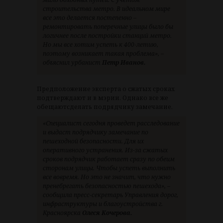
строительства метро. В идеальном мире
все это делается постепенно –
ремонтировать поперечные улицы было бы
логичнее после постройки станций метро.
Но мы все хотим успеть к 400-летию,
поэтому возникает такая проблема», –
объяснил урбанист
Петр Иванов.
Предположение эксперта о сжатых сроках
подтверждают и в мэрии. Однако все же
обещаютсделать подрядчику замечание.
«Специалист сегодня проведет расследование
и выдаст подрядчику замечание по
пешеходной безопасности. Для их
оперативного устранения. Из-за сжатых
сроков подрядчик работает сразу по обеим
сторонам улицы. Чтобы успеть выполнить
все вовремя. Но это не значит, что нужно
пренебрегать безопасностью пешехода», –
сообщила пресс-секретарь Управления дорог,
инфраструктуры и благоустройства г.
Красноярска
Олеся Кочерова.