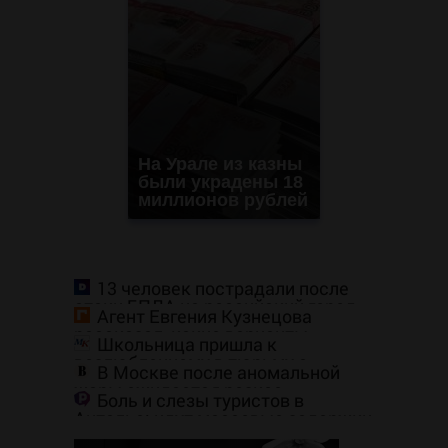
На Урале из казны
были украдены 18
миллионов рублей
13 человек пострадали после
атаки БПЛА на российский город
Агент Евгения Кузнецова
рассказал, какие варианты
Школьница пришла к
перехода были у форварда
возлюбленному в тюрьму с
В Москве после аномальной
десятью патронами в кармане
жары ожидается резкое
Боль и слезы туристов в
похолодание
Анталье: идут массовые задержки
рейсов в Россию