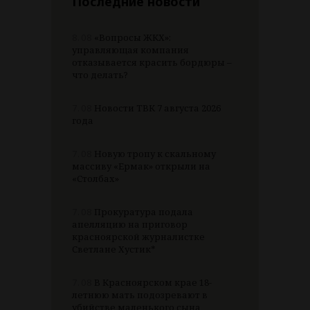
Последние новости
8.08
«Вопросы ЖКХ»:
управляющая компания
отказывается красить бордюры –
что делать?
7.08
Новости ТВК 7 августа 2026
года
7.08
Новую тропу к скальному
массиву «Ермак» открыли на
«Столбах»
7.08
Прокуратура подала
апелляцию на приговор
красноярской журналистке
Светлане Хустик*
7.08
В Красноярском крае 18-
летнюю мать подозревают в
убийстве маленького сына