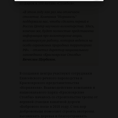
подарок к 100-летию «Столбов».
«В этом году как раз мы отмечаем
столетие. Компания “Норникель”
поддержала нас, чтобы сделать первый в
России Центр научного волонтерства. Здесь,
конечно же, будет полностью представлена
информация про волонтерские акции,
волонтерскую работу, которая ведется на
особо охраняемых природных территориях
РФ», – отметил директор национального
заповедника «Красноярские Столбы»
Вячеслав Щербаков.
В создании центра участвуют сотрудники
Енисейского речного пароходства и
Красноярского представительства
«Норникеля». Взаимодействие компании и
национального парка «Красноярские
Столбы» началось со строительства тропы от
верхней станции канатной дороги
«Бобрового лога» в 2018 году. С тех пор
добровольцы помогают строить экотропы,
высаживать деревья и благоустраивать