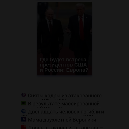
Где будет встреча
президентов США
и России: Европа?
Сняты кадры из атакованного
региона РФ в 1200 км от границы
В результате массированной
атаки БПЛА на Нижнекамск есть
Двенадцать человек погибли и
погибшие
39 пострадали при атаке ВСУ на
Мама двухлетней Вероники
Нижнекамск
Куминовой, умершей в больнице,
Дроны атаковали Татарстан —