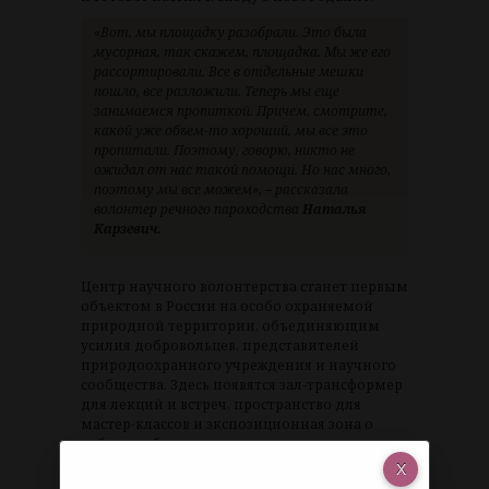
«Вот, мы площадку разобрали. Это была
мусорная, так скажем, площадка. Мы же его
рассортировали. Все в отдельные мешки
пошло, все разложили. Теперь мы еще
занимаемся пропиткой. Причем, смотрите,
какой уже объем-то хороший, мы все это
пропитали. Поэтому, говорю, никто не
ожидал от нас такой помощи. Но нас много,
поэтому мы все можем», – рассказала
волонтер речного пароходства
Наталья
Карзевич.
Центр научного волонтерства станет первым
объектом в России на особо охраняемой
природной территории, объединяющим
усилия добровольцев, представителей
природоохранного учреждения и научного
сообщества. Здесь появятся зал-трансформер
для лекций и встреч, пространство для
мастер-классов и экспозиционная зона о
работе добровольцев и сохранении
биоразнообразия. Как рассказывают в
дирекции нацпарка, такой центр – это