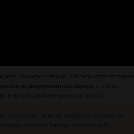
может оказаться слухом. Местные жители также
инесли из разрушенного лагеря
, и ничего
ия и пунктуация авторов сохранены]:
от "памятник" какими-нибудь рассказами и в
 жуткая легенда о девочке, которая либо