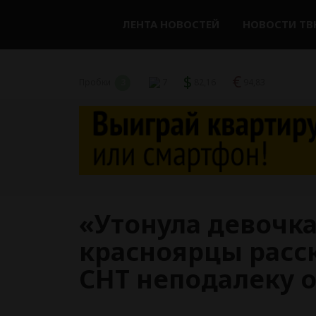
ЛЕНТА НОВОСТЕЙ
НОВОСТИ ТВ
$
€
Пробки
3
7
82,16
94,83
«Утонула девочка
красноярцы расс
СНТ неподалеку о