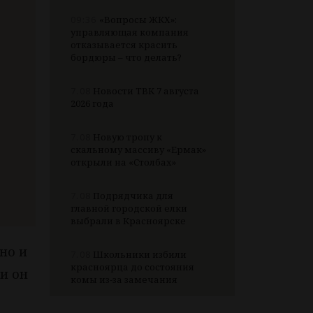
09:36
«Вопросы ЖКХ»:
управляющая компания
отказывается красить
бордюры – что делать?
7.08
Новости ТВК 7 августа
2026 года
7.08
Новую тропу к
скальному массиву «Ермак»
открыли на «Столбах»
7.08
Подрядчика для
главной городской елки
выбрали в Красноярске
но и
7.08
Школьники избили
красноярца до состояния
 и он
комы из-за замечания