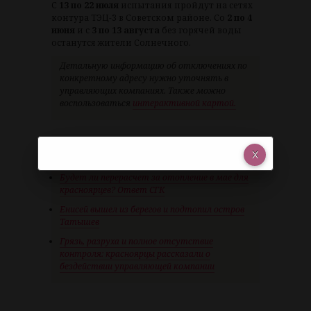
С
13 по 22 июля
испытания пройдут на сетях
контура ТЭЦ-3 в Советском районе. Со
2 по 4
июня
и с
3 по 13 августа
без горячей воды
останутся жители Солнечного.
Детальную информацию об отключениях по
конкретному адресу нужно уточнять в
управляющих компаниях. Также можно
воспользоваться
интерактивной картой.
Рекомендуем по теме:
Будет ли перерасчет за отопление в мае для
красноярцев? Ответ СГК
Енисей вышел из берегов и подтопил остров
Татышев
Грязь, разруха и полное отсутствие
контроля: красноярцы рассказали о
бездействии управляющей компании