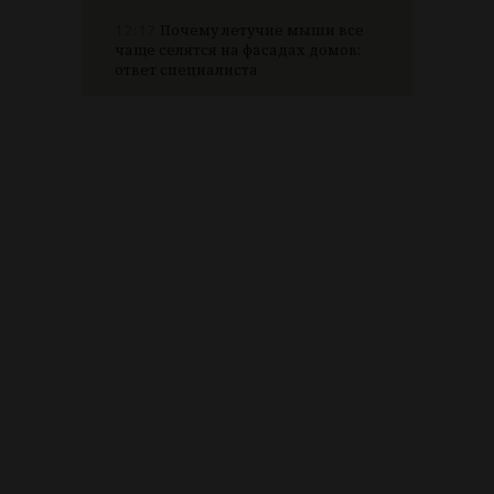
12:17
Почему летучие мыши все
чаще селятся на фасадах домов:
ответ специалиста