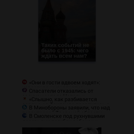
Таких событий не
было с 1945: чего
ждать всем нам?
«Они в гости вдвоем ходят»:
известная журналистка
Спасатели отказались от
подтвердила роман Бондарчука и
эвакуации тела Натальи
Исаковой
«Слышно, как разбивается
Наговицыной с семитысячника
сердце»: в Таиланде простились с
В Минобороны заявили, что над
убитыми россиянами Романом и
территорией Тверской области
Дианой
В Смоленске под рухнувшими
уничтожены БПЛА
деревьями погибли ребенок и
женщина