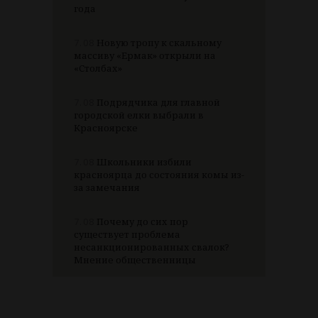
года
7.08
Новую тропу к скальному
массиву «Ермак» открыли на
«Столбах»
7.08
Подрядчика для главной
городской елки выбрали в
Красноярске
7.08
Школьники избили
красноярца до состояния комы из-
за замечания
7.08
Почему до сих пор
существует проблема
несанкционированных свалок?
Мнение общественницы