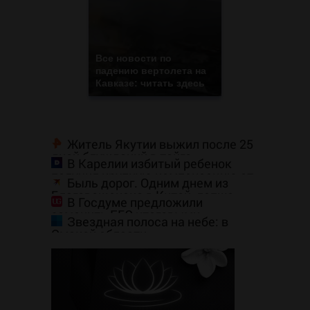
Все новости по
падению вертолета на
Кавказе: читать здесь
Житель Якутии выжил после 25
дней блужданий в тайге
В Карелии избитый ребенок
получил крупную компенсацию от
Быль дорог. Одним днем из
родителей обидчика (ВИДЕО)
Благовещенска в Китай, лапша,
В Госдуме предложили
мемы, и почему утке по-пекински
заменить ЕГЭ итоговыми
запретили переходить границу
Звездная полоса на небе: в
экзаменами
Омской области
сфотографировали Млечный Путь
— космические кадры