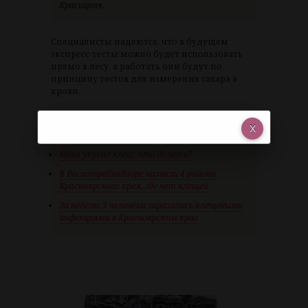
Красицкая.
Специалисты надеются, что в будущем
экспресс-тесты можно будет использовать
прямо в лесу, а работать они будут по
принципу тестов для измерения сахара в
крови.
Другое по теме:
Меня укусил клещ: что делать?
В Роспотребнадзоре назвали 4 района
Красноярского края, где нет клещей
За неделю 3 человека заразились клещевыми
инфекциями в Красноярском крае