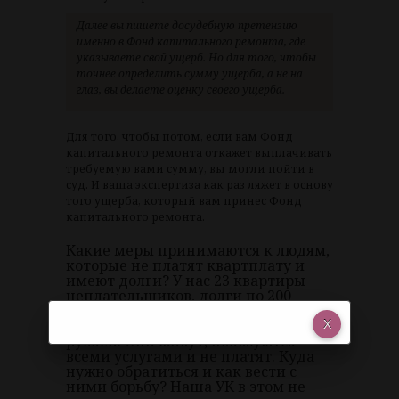
Далее вы пишете досудебную претензию
именно в Фонд капитального ремонта, где
указываете свой ущерб. Но для того, чтобы
точнее определить сумму ущерба, а не на
глаз, вы делаете оценку своего ущерба.
Для того, чтобы потом, если вам Фонд
капитального ремонта откажет выплачивать
требуемую вами сумму, вы могли пойти в
суд. И ваша экспертиза как раз ляжет в основу
того ущерба, который вам принес Фонд
капитального ремонта.
Какие меры принимаются к людям,
которые не платят квартплату и
имеют долги? У нас 23 квартиры
неплательщиков, долги по 200
тысяч. А нам сейчас предлагают
увеличить тариф на несколько
рублей. Они живут, пользуются
всеми услугами и не платят. Куда
нужно обратиться и как вести с
ними борьбу? Наша УК в этом не