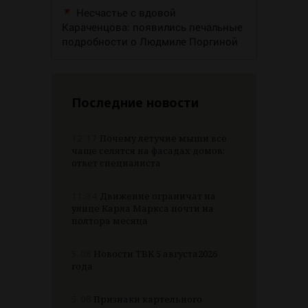
Несчастье с вдовой
Караченцова: появились печальные
подробности о Людмиле Поргиной
Последние новости
12:17
Почему летучие мыши все
чаще селятся на фасадах домов:
ответ специалиста
11:34
Движение ограничат на
улице Карла Маркса почти на
полтора месяца
5.08
Новости ТВК 5 августа2026
года
5.08
Признаки картельного