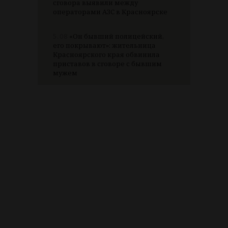
сговора выявили между
операторами АЗС в Красноярске
5.08
«Он бывший полицейский,
его покрывают»: жительница
Красноярского края обвинила
приставов в сговоре с бывшим
мужем