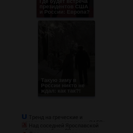
Где будет встреча
президентов США
и России: Европа?
Такую зиму в
России никто не
ждал: как так?!
Тренд на греческие и
славянские: в курганском ЗАГСе
Над соседней Ярославской
назвали самые редкие имена за
областью сбиты 92 вражеских