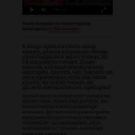
0:00
/ 2:33
Этот материал вы также можете
посмотреть
во «ВКонтакте».
В конце прошлого лета сняли
крышу, делали капремонт. Потом
плохо закрыли и много топило. Из
УК направили слесаря. Позже
сказали, что надо самому искать
оценщика, платить ему. Законно ли
это и правомерно, если они сняли
крышу, из-за них топило, но
должен сам оплачивать оценщика?
Сделали капитальный ремонт крыши и вас
начало топить. Первое ваше действие – вы
звоните сначала в свою управляющую
компанию. Действительно должны прийти
представители управляющей компании и
составить акт, где зафиксировать места
подтопления, что затопило, описать все,
какие у вас претензии.