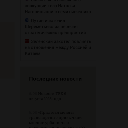
эвакуации тела Натальи
Наговицыной с семитысячника
Путин исключил
Шереметьево из перечня
стратегических предприятий
Зеленский захотел повлиять
на отношения между Россией и
Китаем
Последние новости
6.08
Новости ТВК 6
августа2026 года
т
6.08
«Придется менять
транспортные привычки»:
мнение урбаниста о
реконструкции центра к 400-