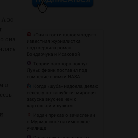
-
 А во-
я
«Они в гости вдвоем ходят»:
то она
известная журналистка
подтвердила роман
илась
Бондарчука и Исаковой
Теории заговора вокруг
Луны: физик поставил под
сомнение снимки NASA
м в
Когда «шуба» надоела, делаю
селедку по-кашубски: мировая
есть
закуска вкуснее чем с
картошкой и лучком
 и
Издан приказ о зачислении
в Мурманское нахимовское
училище
Спасатели отказались от