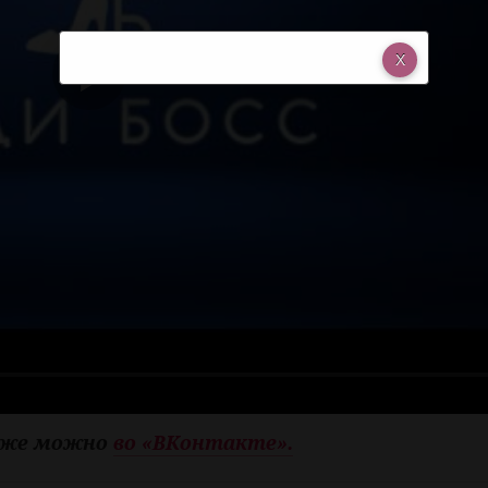
кже можно
во «ВКонтакте».