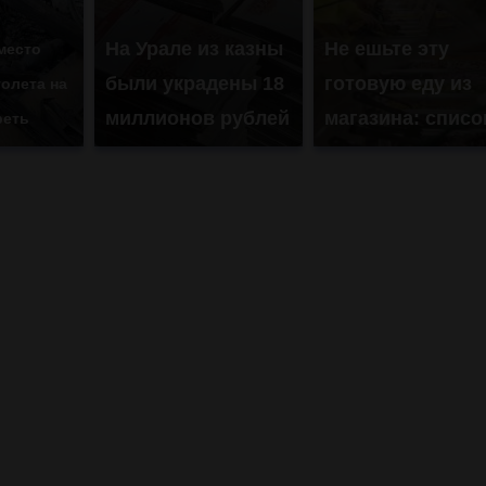
На Урале из казны
Не ешьте эту
место
были украдены 18
готовую еду из
олета на
миллионов рублей
магазина: списо
реть