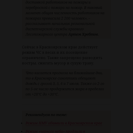
доставкой работников на пожары и
переброской с пожара на пожар. В пиковый
момент общая численность работников на
пожарах превысила 2 200 человек», –
рассказывает начальник региональной
диспетчерской службы краевого
Лесопожарного центра
Артем Хребтов
.
Сейчас в Красноярском крае действует
режим ЧС в лесах и их посещение
ограничено. Также запрещено разводить
костры, сжигать мусор и сухую траву.
Что касается прогноза на ближайшие дни,
то в Красноярске синоптики обещают
дождь с грозой 3, 5, 6 и 7 июля. Также со 2-го
по 5-ое число продержится жара в пределах
от +28°C до +30°C.
Рекомендуем по теме:
Режим НМУ объявили в Красноярском крае
Режим «черного неба» продлили в