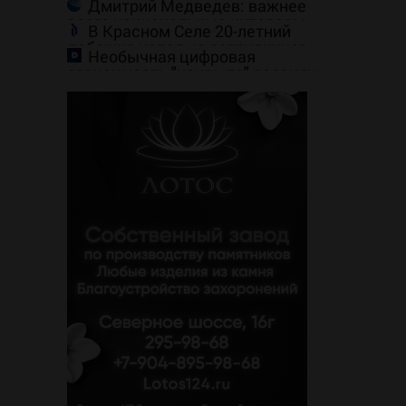
Дмитрий Медведев: важнее
России
всего национальные интересы
В Красном Селе 20-летний
России
дебошир напал на сотрудников
Необычная цифровая
скорой
зависимость "накрыла" россиян