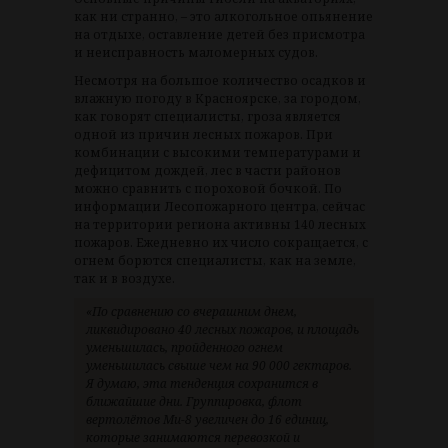
как ни странно, – это алкогольное опьянение
на отдыхе, оставление детей без присмотра
и неисправность маломерных судов.
Несмотря на большое количество осадков и
влажную погоду в Красноярске, за городом,
как говорят специалисты, гроза является
одной из причин лесных пожаров. При
комбинации с высокими температурами и
дефицитом дождей, лес в части районов
можно сравнить с пороховой бочкой. По
информации Лесопожарного центра, сейчас
на территории региона активны 140 лесных
пожаров. Ежедневно их число сокращается, с
огнем борются специалисты, как на земле,
так и в воздухе.
«По сравнению со вчерашним днем,
ликвидировано 40 лесных пожаров, и площадь
уменьшилась, пройденного огнем
уменьшилась свыше чем на 90 000 гектаров.
Я думаю, эта тенденция сохранится в
ближайшие дни. Группировка, флот
вертолётов Ми-8 увеличен до 16 единиц,
которые занимаются перевозкой и