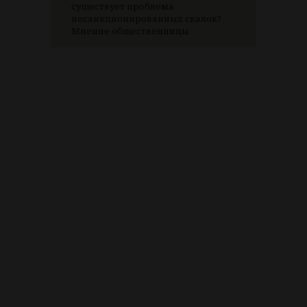
существует проблема
несанкционированных свалок?
Мнение общественницы