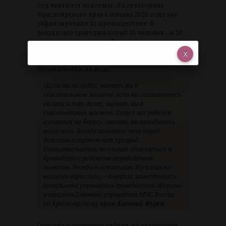
год являются водоемы. На акваториях
Красноярского края с начала 2026 года уже
зафиксировали 41 происшествие. В
результате трагедий погиб 31 человек - и 20
из них только в июне. В это число входят
трое детей. Поэтому в МЧС настоятельно
просят соблюдать простые правила
безопасности на воде.
«Если вы на лодке, значит, вы в
спасательном жилете; если вы сплавляетесь
на сапе и так далее, значит, вы в
спасательном жилете. Если у вас ребёнок
купается на берегу, значит, вы находитесь
возле него. Всегда помните, что перед
детским азартом нет преград.
Соответственно, не стоит стесняться и
проводить с ребенком определенные
занятия, беседы и остальное. Ну и также
касаемо взрослых», – говорит заместитель
начальника управления гражданской обороны
и защиты Главного управления МЧС России
по Красноярскому краю
Евгений Фурса
.
Основные причины гибели на акваториях,