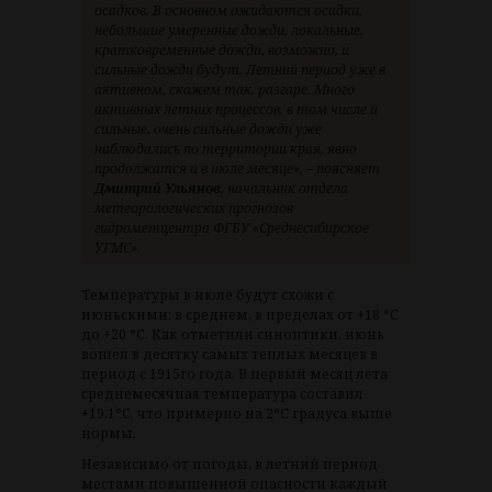
осадков. В основном ожидаются осадки,
небольшие умеренные дожди, локальные,
кратковременные дожди, возможно, и
сильные дожди будут. Летний период уже в
активном, скажем так, разгаре. Много
активных летних процессов, в том числе и
сильные, очень сильные дожди уже
наблюдались по территории края, явно
продолжатся и в июле месяце», – поясняет
Дмитрий Ульянов
, начальник отдела
метеорологических прогнозов
гидрометцентра ФГБУ «Среднесибирское
УГМС».
Температуры в июле будут схожи с
июньскими: в среднем, в пределах от +18 °C
до +20 °C. Как отметили синоптики, июнь
вошел в десятку самых теплых месяцев в
период с 1915го года. В первый месяц лета
среднемесячная температура составил
+19,1°C, что примерно на 2°C градуса выше
нормы.
Независимо от погоды, в летний период
местами повышенной опасности каждый