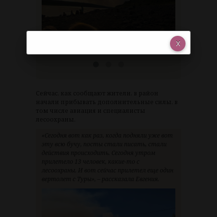
Сейчас, как сообщают жители, в район
начали прибывать дополнительные силы, в
том числе авиация и специалисты
лесоохраны.
«Сегодня вот как раз, когда подняли уже вот
эту всю бучу, посты стали писать, стали
действия происходить. Сегодня утром
прилетело 13 человек, какие-то с
лесоохраны. И вот сейчас прилетел еще один
вертолет с Туры», – рассказала Евгения.