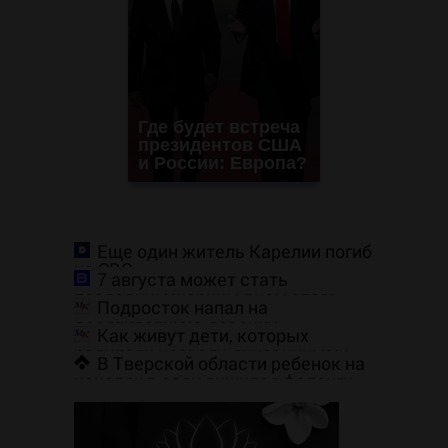
Где будет встреча
президентов США
и России: Европа?
Еще один житель Карелии погиб
на СВО
7 августа может стать
последним жарким днем этого
Подросток напал на
лета в Москве - Новости на
десятилетнюю девочку,
Вести.ru
Как живут дети, которых
ворвавшись в квартиру
родители назвали диковинными
В Тверской области ребенок на
именами?
качелях в саду лишился фаланги
пальца – Новости Твери и городов
Тверской области сегодня -
Afanasy.biz – Тверские новости.