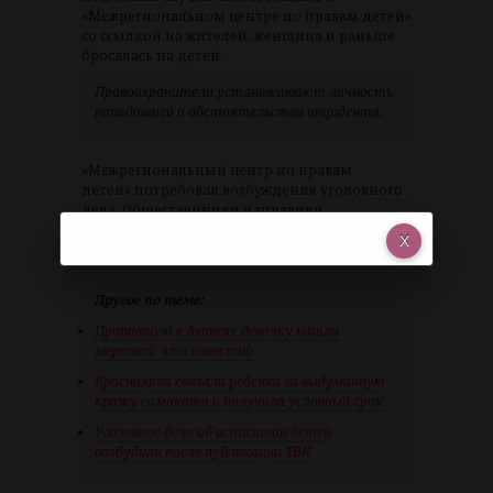
«Межрегиональном центре по правам детей»
со ссылкой на жителей, женщина и раньше
бросалась на детей.
Правоохранители устанавливают личность
нападавшей и обстоятельства инцидента.
«Межрегиональный центр по правам
детей» потребовал возбуждения уголовного
дела. Общественники направили
ходатайства в МВД и СК.
Другое по теме:
Пропавшую в Ачинске девочку нашли
мертвой: что известно
Красноярка связала ребенка за выдуманную
кражу самоката и получила условный срок
Уголовное дело об истязании детей
возбудили после публикации ТВК