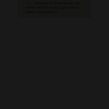
12:17
Почему летучие мыши все
чаще селятся на фасадах домов:
ответ специалиста