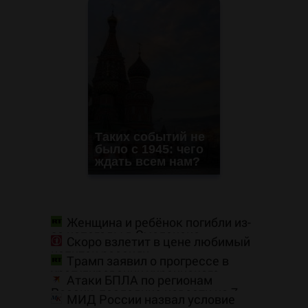
Таких событий не
было с 1945: чего
ждать всем нам?
Женщина и ребёнок погибли из-
за непогоды в Смоленске
Скоро взлетит в цене любимый
напиток россиян
Трамп заявил о прогрессе в
урегулировании украинского
Атаки БПЛА по регионам
конфликта
России, последние новости на 7
МИД России назвал условие
августа 2026: последствия, атаки