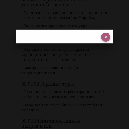
топливного кризиса
• Топливный кризис значительно ограничил
возможности путешествий на Карибы.
• Сложности с трансферами внутри стран.
00:04:51 Решение проблем с
аэропортами
• Варианты действий при закрытии
аэропорта: перенос рейса, ожидание
открытия или возврат денег.
• Быстрое возвращение средств
авиакомпаниями.
00:05:32 Горящие туры
• Горящие туры как лотерея: ограниченный
выбор отелей и возможность роста цен.
• В мае цены на туры ближе к вылету были
выгоднее.
00:06:14 Альтернативные
направления