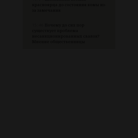
красноярца до состояния комы из-
за замечания
15:46
Почему до сих пор
существует проблема
несанкционированных свалок?
Мнение общественницы