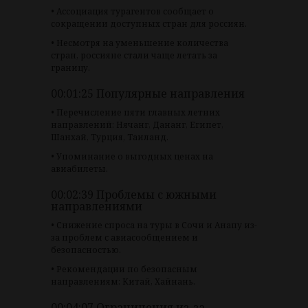
• Ассоциация турагентов сообщает о
сокращении доступных стран для россиян.
• Несмотря на уменьшение количества
стран, россияне стали чаще летать за
границу.
00:01:25 Популярные направления
• Перечисление пяти главных летних
направлений: Нячанг, Дананг, Египет,
Шанхай, Турция, Таиланд.
• Упоминание о выгодных ценах на
авиабилеты.
00:02:39 Проблемы с южными
направлениями
• Снижение спроса на туры в Сочи и Анапу из-
за проблем с авиасообщением и
безопасностью.
• Рекомендации по безопасным
направлениям: Китай, Хайнань.
00:04:07 Ограничения из-за