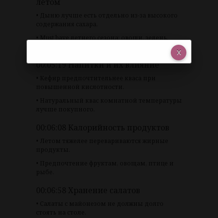
летом
• Дыню лучше есть отдельно из-за высокого
содержания сахара.
• Must have летнего сезона: овощи, зелень,
натуральные соусы.
00:05:19 Напитки и их влияние
• Кефир предпочтительнее кваса при
повышенной кислотности.
• Натуральный квас комнатной температуры
лучше покупного.
00:06:08 Калорийность продуктов
• Летом тяжелее перевариваются жирные
продукты.
• Предпочтение фруктам, овощам, птице и
рыбе.
00:06:58 Хранение салатов
• Салаты с майонезом не должны долго
стоять на столе.