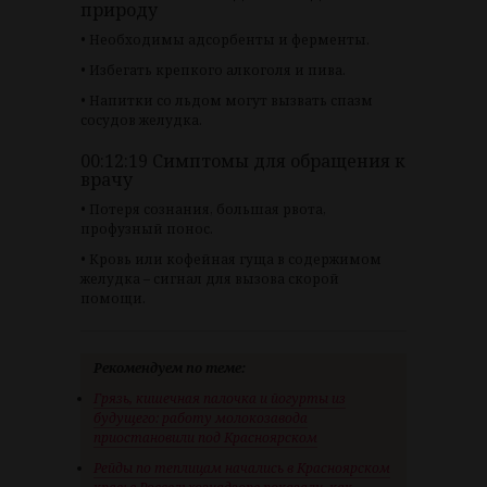
природу
• Необходимы адсорбенты и ферменты.
• Избегать крепкого алкоголя и пива.
• Напитки со льдом могут вызвать спазм
сосудов желудка.
00:12:19 Симптомы для обращения к
врачу
• Потеря сознания, большая рвота,
профузный понос.
• Кровь или кофейная гуща в содержимом
желудка – сигнал для вызова скорой
помощи.
Рекомендуем по теме:
Грязь, кишечная палочка и йогурты из
будущего: работу молокозавода
приостановили под Красноярском
Рейды по теплицам начались в Красноярском