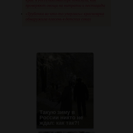
крае: в Россельхознадзоре показали, как
проверяют овощи на нитраты и пестициды
«Трубочка во что-то уперлась»: красноярка
обнаружила плесень в детских соках
Такую зиму в
России никто не
ждал: как так?!