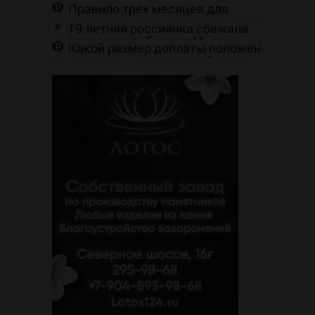
массированной атаке ВСУ, есть
Правило трех месяцев для
погибшие
пенсионеров: чего ждать тем, кому
19-летняя россиянка сбежала
приходит пенсия на карту
из трудового рабства в Мьянме
Какой размер доплаты положен
пенсионерам за советский стаж